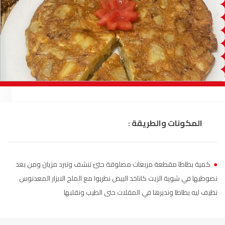
السمارة
93.5
FM
الصويرة
92.8
FM
الراشدية
102.5
FM
آسفي
103.6
FM
الجديدة
95.1
FM
المكونات والطريقة :
السعيدية
102.0
FM
الداخلة
89.7
FM
●
كمية بطاطا مقطعة مربعات مصلوقة حتىً تنشف وتبرد مزيان ومن بعد
نصوطيها في شوية الزيت كاناخد البيض نطربوا مع الملح الابزار المعدنوس
الرباط
95.7
FM
نظيف ليه بطاطا ونديرها في المقلات حتى الطيب ونقلبها
الدار البيضاء
104.3
FM