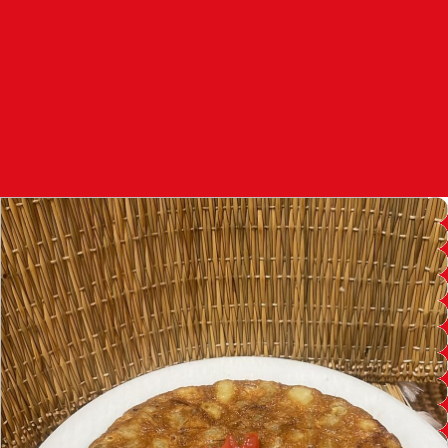
97.7
FM
أكادير
100.4
FM
القنيطرة
105.8
FM
العرائش
99.3
FM
اليوسفية
100.6
FM
العيون
104.6
FM
الخميسات
99.9
FM
إفران
103.6
FM
الغرب
99.3
FM