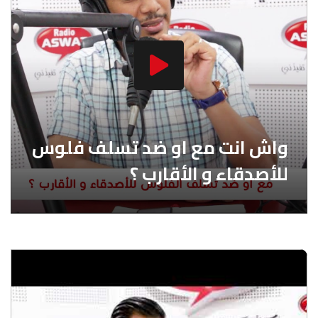
واش انت مع او ضد تسلف فلوس
للأصدقاء و الأقارب ؟‎