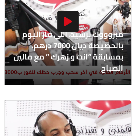
مبروووك لرشيد، اللي فاز اليوم
بالحصيصة ديال 7000 درهم،
بمسابقة ”انت و زهرك ” مع مالين
الصباح