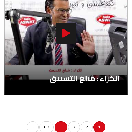
الكراء : مبلغ التسبيق
»
60
…
3
2
1