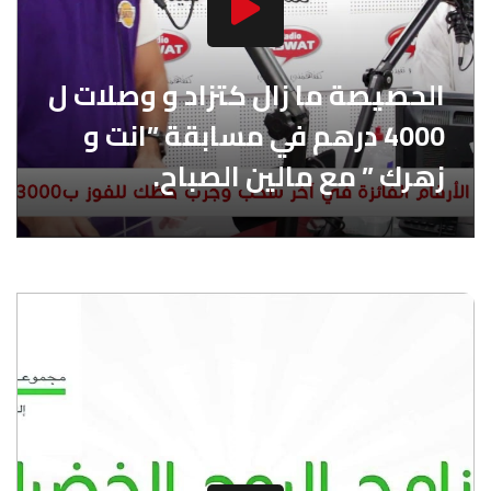
الحصيصة ما زال كتزاد و وصلات ل
4000 درهم في مسابقة ”انت و
زهرك ” مع مالين الصباح.