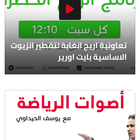
تعاونية اريج الغابة لتقطير الزيوت
الاساسية بايت اورير