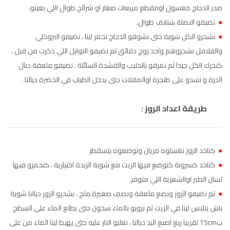
صدر الدجاج مغسول اومقطع مربعات صغار او شرائح طوال اللي بغيتو،
●
‏نضيفو البصلة شنايف طوال.
●
نشحرو الكل شوية حتى نشوفو الدجاج تحمر لينا ، نضيفو البروكلي
والفلافل نشحروهم واحد زوج دقائق ثم نضيفو التوابل اللي ذكرت من قبل ،
كنحرك الكل جيدا ثم نمرقو بالحليب والقشدة السائلة ، نضيفو ملعقة ديال
الدرة و نسدو على طنجرة اوالمقلات حتى يدخل الطياب في الخضرة ديالنا .
طريقة اعداد الروز :
●
كناخد الروز نغسلوه مزيان ونوضعوه يتسقطر
●
كناخد كسرونة كنوضع فيها الزيت مع شوية الزبدة اختيارية ، كنحمرو فيها
لسان الطير اوالشعرية اللي متوفر.
●
ثم نضيفو الروز ونضع ملعقة ونصف صغيرة ملح ، نشحرو الزوز ديالنا شوية
باش يتلبس لينا في الزيت ثم نرويو بالماء سخون حتى يطلع الماء على السطح
ب15cm تقريبا ربع اصبع اليد ديالنا ، نعليو النار عليه حتى يهبط لينا الماء من على