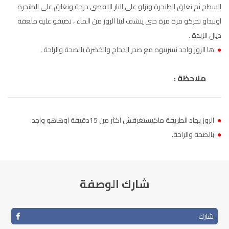
السطح ثم نغلق الطنجرة ونزلو على النار الاقصى درجة ونغلق على الطنجرة
اونبداو نحركو مرة مرة حتى ينشف لينا الروز من الماء ، نضيفو عليه ملعقة
ديال الزبدة .
●
ها الروز واجد نسربيوه مع صدر الدجاج والخضرة بالصحة والراحة .
ملاحظة :
●
الروز بهاد الطريقة ماكيستغرقش اكثر من 15دقيقة اوهاهو واجد.
●
بالصحة والراحة.
شارك الوصفة
شارك