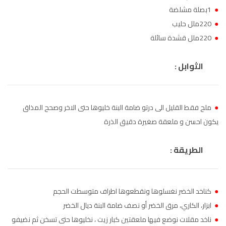
●
1بصلة مشلضة
أصيلة
102.3
FM
●
220ملل حليب
الحسيمة
●
220ملل قشدة سائلة
FM
97.7
أكادير
100.4
FM
الثوابل :
●
ملح فقط القليل الى درتو ضامة البنة خليوها حتى الاخر وصحح المذاق
يكون احسن و ملعقة صغيرة دقيق الذرة
الطريقة :
●
كناخد الخضر نغسلوها ونقطعوها اطراف متوسطت الحجم
●
ابزار، الكاري، مرق الخضر أو نصف ضامة البنة ديال الخضر
●
ناخد مقلات نوضع فيها ملعقتين كبار زيت ، نخليوها حتى تسخن ثم نضيفو