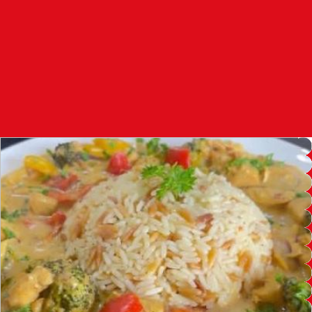
100.4
FM
القنيطرة
105.8
FM
العرائش
99.3
FM
اليوسفية
100.6
FM
العيون
104.6
FM
الخميسات
99.9
FM
إفران
103.6
FM
الغرب
99.3
FM
السمارة
93.5
FM