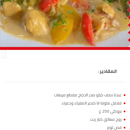
الصويرة
92.8
FM
الراشدية
102.5
FM
آسفي
103.6
FM
الجديدة
95.1
FM
السعيدية
102.0
FM
المقادير :
الداخلة
89.7
FM
الرباط
95.7
FM
●
عندنا نصف كيلو صدر الدجاج مقطع مربعات
●
فلافل ملونة انا كندير الصفراء وحمراء
الدار البيضاء
104.3
FM
●
بروكلي 250 غ
●
زوج معالق كبار زيت
الناظور
104.3
FM
●
فص ثوم