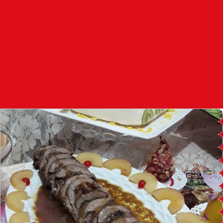
97.7
FM
أكادير
100.4
FM
القنيطرة
105.8
FM
العرائش
99.3
FM
اليوسفية
100.6
FM
العيون
104.6
FM
الخميسات
99.9
FM
إفران
103.6
FM
الغرب
99.3
FM