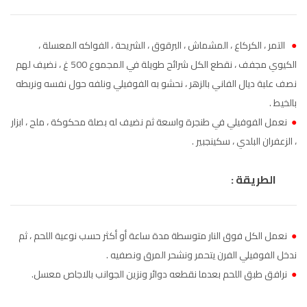
الناظور
104.3
FM
●
التمر ، الكركاع ، المشماش ، البرقوق ، الشريحة ، الفواكه المعسلة ،
أصيلة
102.3
FM
الكيوي مجفف ، نقطع الكل شرائح طويلة في المجموع 500 غ ، نضيف لهم
نصف علبة ديال الفاني بالزهر ، نحشو به الفوفيلي ونلفه حول نفسه ونربطه
الحسيمة
97.7
FM
بالخيط .
أكادير
100.4
FM
●
نعمل الفوفيلي في طنجرة واسعة ثم نضيف له بصلة محكوكة ، ملح ، ابزار
، الزعفران البلدي ، سكينجبير .
الطريقة :
●
نعمل الكل فوق النار متوسطة مدة ساعة أو أكثر حسب نوعية اللحم ، ثم
ندخل الفوفيلي الفرن يتحمر ونشحر المرق ونصفيه .
●
نرافق طبق اللحم بعدما نقطعه دوائر ونزين الجوانب بالاجاص معسل.