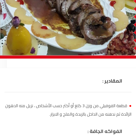
السمارة
93.5
FM
الصويرة
92.8
FM
الراشدية
102.5
FM
آسفي
103.6
FM
الجديدة
95.1
FM
المقادير :
السعيدية
102.0
FM
الداخلة
89.7
FM
●
قطعة الفوفيلي من وزن 3 كلغ أو أكثر حسب الأشخاص ، نزيل منه الدهون
الرباط
95.7
FM
الزائدة ثم ندهنه من الداخل بالزبدة والملح و الابزار.
الدار البيضاء
104.3
FM
الفواكه الجافة :