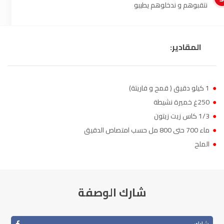
نتقبوهم و ندخلوهم يطيبو
الناظور
104.3
FM
أصيلة
102.3
FM
المقادير:
الحسيمة
97.7
FM
أكادير
●
1 كيلو دقيق ( قمح و فاريتة)
100.4
FM
●
250غ خميرة نشيطة
●
1/3 كاس زيت زيتون
●
ماء 700 حتى 800 مل حسب امتصاص الدقيق
●
الملح
شارك الوصفة