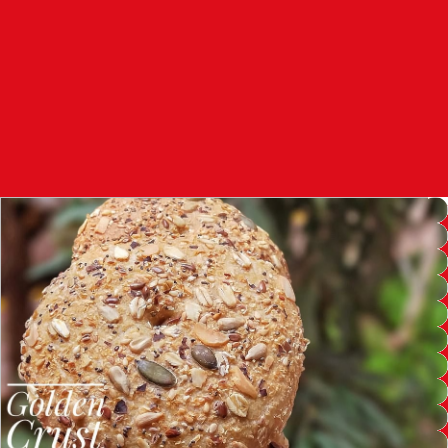
97.7
FM
أكادير
100.4
FM
القنيطرة
105.8
FM
العرائش
99.3
FM
اليوسفية
100.6
FM
العيون
104.6
FM
الخميسات
99.9
FM
إفران
103.6
FM
الغرب
99.3
FM