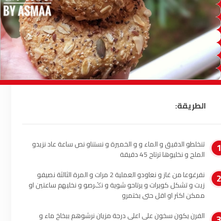
السمارة
93.5
FM
الصويرة
92.8
FM
الراشدية
102.5
FM
آسفي
103.6
FM
الطريقة:
الجديدة
95.1
FM
السعيدية
102.0
FM
تنخلطو الدقيق و الماء و و الخميرة و نستناو نص ساعة عاد نزيدو
الملح و نخليوها ترتاح 45 دقيقة
الداخلة
89.7
FM
نفرغوعا من غاز و نعاودو العملية 2 مرات و المرة الثالثة نصيفو
الرباط
95.7
FM
زيت و تشكل كويرات و يرتاحو شوية و نݣرصو و نخليهم ساعتين او
ممكن اكثر او اقل حتى بختمرو
الدار البيضاء
104.3
FM
الفرن يكون سخون على اعلى درجة مزيان نرشوهم ببخاخ ماء و