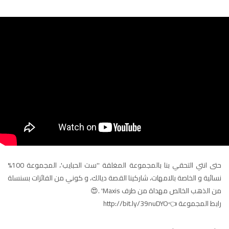
أكادير
100.4
FM
القنيطرة
105.8
FM
العرائش
99.3
FM
اليوسفية
100.6
FM
العيون
104.6
FM
الخميسات
99.9
FM
حتى انتي التحقي بنا بالمجموعة المغلقة ''ست الحبايب'، المجموعة 100%
إفران
103.6
FM
نسائية و الخاصة بالامهات، شاركينا القصة ديالك، و كوني من الفائزات بسنسلة
من الذهب الخالص مهداة من طرف Maxis' .😍
الغرب
99.3
FM
رابط المجموعة 👈http://bit.ly/39nuDYO
السمارة
93.5
FM