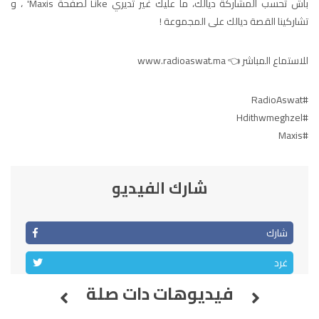
باش تحسب المشاركة ديالك، ما عليك غير تديري Like لصفحة Maxis' ، و
تشاركينا القصة ديالك على المجموعة !
الصويرة
92.8
FM
للاستماع المباشر 👈 www.radioaswat.ma
الراشدية
102.5
FM
#RadioAswat
آسفي
103.6
FM
#Hdithwmeghzel
#Maxis
الجديدة
95.1
FM
السعيدية
102.0
FM
شارك الفيديو
الداخلة
89.7
FM
شارك
الرباط
95.7
FM
غرد
الدار البيضاء
104.3
FM
فيديوهات دات صلة
الناظور