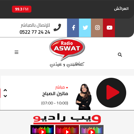
العرائش
99.3
FM
اليوسفية
100.6
FM
للإتصال بالمباشر
0522 77 24 24
العيون
104.6
FM
Facebook
Twitter
Instagram
Youtube
الخميسات
99.9
FM
إفران
103.6
FM
الغرب
99.3
FM
• مباشر
مالين الصباح
السمارة
93.5
FM
(07:00 - 10:00)
الصويرة
92.8
FM
الراشدية
102.5
FM