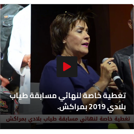
104.3
FM
أصيلة
102.3
FM
الحسيمة
97.7
FM
أكادير
100.4
FM
تغطية خاصة لنهائي مسابقة طياب
بلادي 2019 بمراكش.