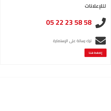
لللإعلانات
05 22 23 58 58
ترك رسالة على الإستمارة
إضغط هنا
الإشعار القانوني
خريطة الموقع
© حقوق النشر والنسخ؛ 2026 جميع الحقوق محفوظة لراديو أصوات.