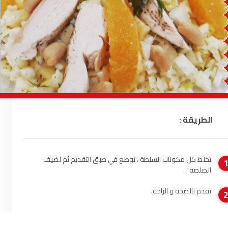
السمارة
93.5
FM
الصويرة
92.8
FM
الراشدية
102.5
FM
آسفي
103.6
FM
الجديدة
95.1
FM
الطريقة :
السعيدية
102.0
FM
تخلط كل مكونات السلطة ، توضع في طبق التقديم ثم نضيف
الداخلة
89.7
FM
الصلصة .
الرباط
95.7
FM
تقدم بالصحة و الراحة.
الدار البيضاء
104.3
FM