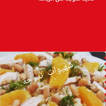
97.7
FM
أكادير
100.4
FM
القنيطرة
105.8
FM
العرائش
99.3
FM
اليوسفية
100.6
FM
العيون
104.6
FM
الخميسات
99.9
FM
إفران
103.6
FM
الغرب
99.3
FM