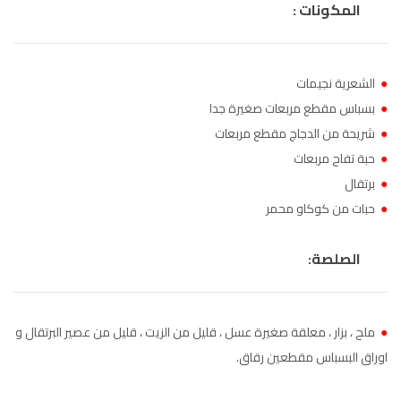
المكونات :
الناظور
104.3
FM
أصيلة
102.3
FM
●
الشعرية نجيمات
●
بسباس مقطع مربعات صغيرة جدا
الحسيمة
97.7
FM
●
شريحة من الدجاج مقطع مربعات
أكادير
●
حبة تفاح مربعات
FM
100.4
●
برتقال
●
حبات من كوكاو محمر
الصلصة:
●
ملح ، بزار ، معلقة صغيرة عسل ، قليل من الزيت ، قليل من عصير البرتقال و
اوراق البسباس مقطعين رقاق.