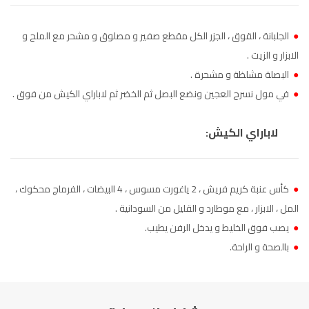
الناظور
104.3
FM
●
الجلبانة ، القوق ، الجزر الكل مقطع صفير و مصلوق و مشحر مع الملح و
أصيلة
102.3
FM
الابزار و الزيت .
●
البصلة مشلظة و مشحرة .
الحسيمة
97.7
FM
●
في مول نسرح العجين ونضع البصل ثم الخضر ثم لاباراي الكيش من فوق .
أكادير
100.4
FM
لاباراي الكيش:
●
كأس عنبة كريم فريش ، 2 ياغورت مسوس ، 4 البيضات ، الفرماج محكوك ،
المل ، الابزار ، مع موطارد و القليل من السودانية .
●
يصب فوق الخليط و يدخل الرفن يطيب.
●
بالصحة و الراحة.