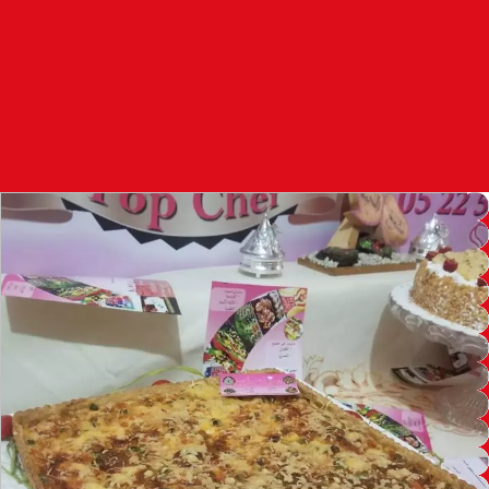
97.7
FM
أكادير
100.4
FM
القنيطرة
105.8
FM
العرائش
99.3
FM
اليوسفية
100.6
FM
العيون
104.6
FM
الخميسات
99.9
FM
إفران
103.6
FM
الغرب
99.3
FM