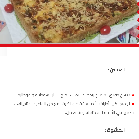
السمارة
93.5
FM
الصويرة
92.8
FM
الراشدية
102.5
FM
آسفي
103.6
FM
الجديدة
95.1
FM
العجين :
السعيدية
102.0
FM
●
500غ دقيق ، 250 غ زبدة ، 2 بيضات ، ملح ، ابزار ، سودانية و موطارد .
الداخلة
89.7
FM
●
نجمع الكل بأطراف الأصابع فقط و نضيف مع من الماء إذا احتاجيناها ،
نضعها في الثلاجة ليلة كاملة و تستعمل.
الرباط
95.7
FM
الحشوة :
الدار البيضاء
104.3
FM