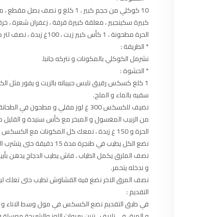
97.7
FM
10 كوكلي من حجم كبير ، 1 كلغ و نصف بصل م
كبيرة سكينجبير ، معلقة كبيرة قرفة ، زعفران شعرة ، خرق
أكادير
100.4
FM
الحرة مطحونة ، 1 كأس كبير زيت ، 100غ زبدة ، نصف لتر ماء و أعواد القرفة.
* الطريقة :
القنيطرة
105.8
FM
نشرمل الكوكلي بالمكونات و نتركه جانبا.
* الحشوة :
العرائش
99.3
FM
سقيه بالماء و الملح.
اليوسفية
100.6
FM
من الزبيب المغسول و المبخر مع كأس سنيدة و القليل م
العيون
104.6
FM
الحرة و 150 غ زبدة ، نمعك كل المكونات مع الكسكس و نحشي به الدجاج و نخيطه.
نضع الكل يطيب في طنجرة مدة 15 د
الخميسات
99.9
FM
نصف الملرق يكمل الطياب ، فاش يطيب الدجاج يدهن بأبي
و ندخله يتحمر.
إفران
103.6
FM
نصف المرق الاخر نضع فيه القشاوش تطيب حتى تعلك لينا
التقديم :
الغرب
99.3
FM
في طبق التقديم نضع الكسكس في مول وسط الاناء و ن
و المرق في زلايف ، نزين ببريوات اللوز والشريحة معسلة 