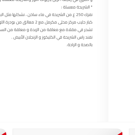
السمارة
93.5
FM
* الشريحة معسلة :
الصويرة
92.8
FM
كبار حليب مركز محلى مكرمل مع 2 معا
تشحر في مقلاة مع معلقة من الزبدة و معلقة من السكر 
الراشدية
102.5
FM
نفند راس الشريحة في الكليكوز و الزنجلان الأبيض .
بالصحة و الراحة.
آسفي
103.6
FM
الجديدة
95.1
FM
السعيدية
102.0
FM
الداخلة
89.7
FM
الرباط
95.7
FM
الدار البيضاء
104.3
FM