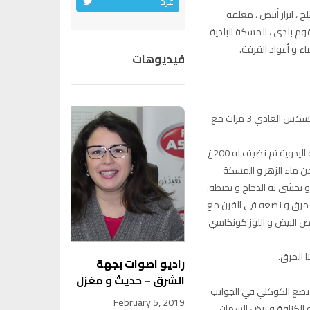
غرد
قطع ، ملح ، ابزار أبيض ، معلقة
وم بلدي ، المسكة البلدية
فيديوهات
1 كلغ كسكس رقيق نلبس حبيباته بالزيت و يفور مثل الكسكس العادي 3 مرات مع
نضيف للكسكس 300 غ لوز مقلي و مطحون في الطحانة اليدوية ثم نضيف له 200غ
ن ماء الزهر و المسكة
قيقة حتى يتشرب المرق و نضعه في الفرن مع
ض البيض و اللوز كونكاسي
 المرق.
راديو اصوات بجهة
الشرق – حديث و مغزل
ضع الكوكلي في الجوانب
February 5, 2019
و الكنافة و بيض السمان.