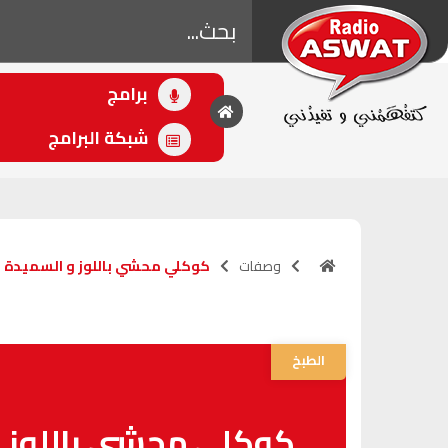
برامج
• اللاحق
بقلب مفتوح
شبكة البرامج
(21:00 - 00:00)
وصفات
كوكلي محشي باللوز و السميدة را
الطبخ
كوكلي محشي باللوز