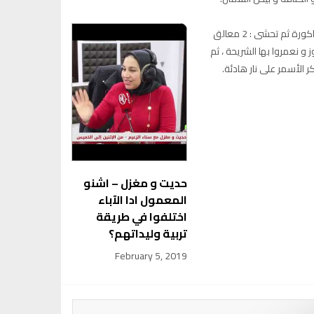
نفزك 250 غ من الشريحة في ماء ساخن ، نشكلها مثل الباكورة ثم تحشى : 2 معالق
لق من بودرة اللوز و نعمروا بها الشريحة ، ثم
الأسمر على نار هادئة.
حديت و مغزل – اشنو
المعمول ادا الآباء
اختلفوا في طريقة
تربية وليداتهم؟
February 5, 2019