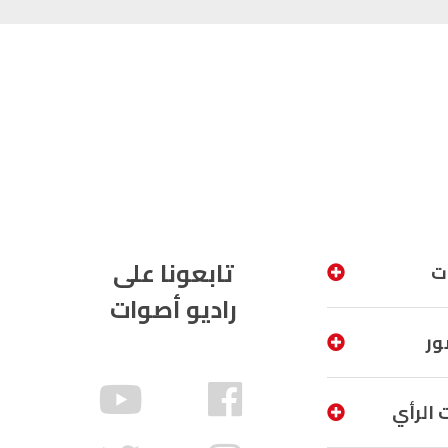
تابعونا على
ت
راديو أصوات
ور
 الرأي