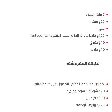
●
5 بياض البيض
●
25غ سكر
●
ملح
●
125غ خليط بودرة اللوز و السكر الصقيل tant pour tant
●
40غ دقيق
●
40غ حليب
الطبقة المقرمشة:
●
ممكن مضاعفة المقادير للحصول على طبقة عالية
●
70غ شوكولا أسود نوع جيد
●
150غ فيوتين
●
125غ براليني الوصفة