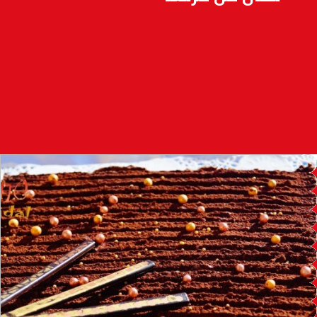
100.4
FM
القنيطرة
105.8
FM
العرائش
99.3
FM
اليوسفية
100.6
FM
العيون
104.6
FM
الخميسات
99.9
FM
إفران
103.6
FM
الغرب
99.3
FM
السمارة
93.5
FM