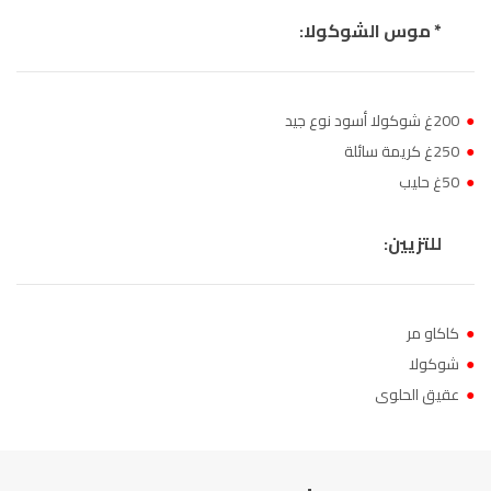
* موس الشوكولا:
●
200غ شوكولا أسود نوع جيد
●
250غ كريمة سائلة
●
50غ حليب
للتزيين:
●
كاكاو مر
●
شوكولا
●
عقيق الحلوى