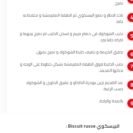
نمزج.
أصيلة
102.3
FM
ناخذ الاطار و نضع البيسكوي ثم الطبقة المقرمشة و نحتفظ به
جانبا.
الحسيمة
97.7
FM
نذيب الشوكولا في حمام مريم و نسخن الحليب ثم نمزج بينهما و
أكادير
100.4
FM
نتركه جانبا يبرد.
نخفق الكريمة و نضيف خليط الشوكولا و نمزج بمهل.
نصب الخليط فوق الطبقة المقرمشة نشكل خطوط على الوجه و
ندخلها المجمد.
عند التقديم نزين ببودرة الكاكاو و عقيق الحلوى و الشوكولا
حسب الرغبة.
بالصحة والراحة.
البيسكوي Biscuit russe :