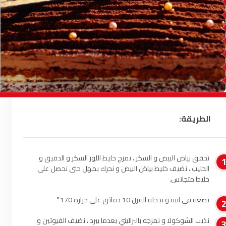
الصويرة
92.8
FM
الراشدية
102.5
FM
آسفي
103.6
FM
الجديدة
95.1
FM
السعيدية
102.0
FM
الطريقة:
الداخلة
89.7
FM
نخفق بياض البيض و السكر ، نمزج خليط اللوز السكر و الدقيق و
الرباط
95.7
FM
الحليب ، نضيف خليط بياض البيض و نحرك بمهل حتى نحصل على
خليط متجانس.
الدار البيضاء
104.3
FM
نضعه في انية و ندخله الفرن 10 دقائق على حرارة 170°
الناظور
104.3
FM
نذيب الشوكولا و نمزجه بالبراليني بعدما يبرد ، نضيف الفيوتين و