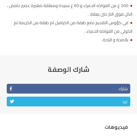
●
200 غ من الفواكه الحمراء و 60 غ سنيدة ومعلقة صغيرة عصير حامض ،
الكل فوق النار حتى يعقاد .
●
في كؤوس التقديم نضع طبقة من الكرامبل ثم طبقة من الكريمة ثم
الكولي من الفواكه الحمراء .
●
بالصحة و الراحة.
شارك الوصفة
شارك
غرد
فيديوهات