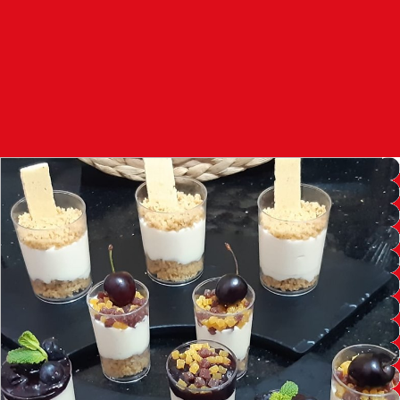
97.7
FM
أكادير
100.4
FM
القنيطرة
105.8
FM
العرائش
99.3
FM
اليوسفية
100.6
FM
العيون
104.6
FM
الخميسات
99.9
FM
إفران
103.6
FM
الغرب
99.3
FM