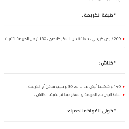
الناظور
104.3
FM
* طبقة الكريمة :
أصيلة
102.3
FM
الحسيمة
97.7
FM
●
200غ جبن كريمي ، معلقة من السكر كلاصي ، 180 غ من الكريمة الثقيلة
.
أكادير
100.4
FM
* كناش :
●
140 غ شكلاط أبيض مذاب مع 30 غ حليب ساخن أو الكريمة .
●
نخلط الجبن مع الكريمة و السكر جيدا ثم نضيف الكناش .
* كولي الفواكه الحمراء: