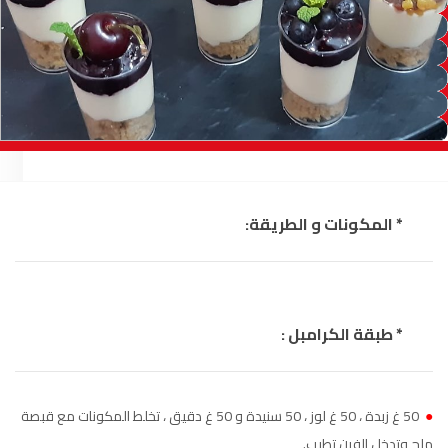
السمارة
93.5
FM
الصويرة
92.8
FM
الراشدية
102.5
FM
آسفي
103.6
FM
الجديدة
95.1
FM
* المكونات و الطريقة:
السعيدية
102.0
FM
الداخلة
89.7
FM
* طبقة الكرامبل :
الرباط
95.7
FM
●
50 غ زبدة ، 50 غ لوز ، 50 سنيدة و 50 غ دقيق ، تخلط المكونات مع قبصة
الدار البيضاء
104.3
FM
ملح وتدخل الفرن تطيب.