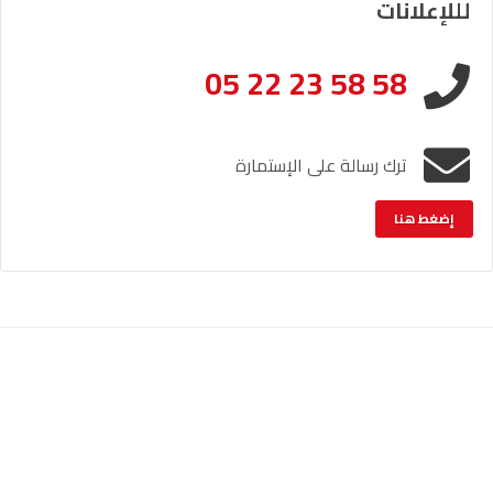
لللإعلانات
05 22 23 58 58
ترك رسالة على الإستمارة
إضغط هنا
الإشعار القانوني
خريطة الموقع
© حقوق النشر والنسخ؛ 2026 جميع الحقوق محفوظة لراديو أصوات.