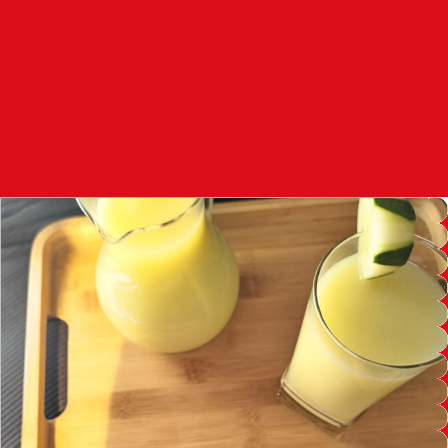
97.7
FM
أكادير
100.4
FM
القنيطرة
105.8
FM
العرائش
99.3
FM
اليوسفية
100.6
FM
العيون
104.6
FM
الخميسات
99.9
FM
إفران
103.6
FM
الغرب
99.3
FM