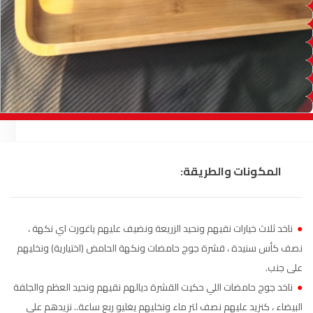
السمارة
93.5
FM
الصويرة
92.8
FM
الراشدية
102.5
FM
آسفي
103.6
FM
الجديدة
95.1
FM
المكونات والطريقة:
السعيدية
102.0
FM
الداخلة
89.7
FM
●
ناخد ثلاث خيارات نقيهم ونحيد الزريعة ونضيف عليهم ياغورت اي نكهة ،
نصف كأس سنيدة ، قشرة جوج حامضات ونكهة الحامض (اختيارية) ونخليهم
الرباط
95.7
FM
على جنب.
●
ناخد جوج حامضات اللي حكيت القشرة ديالهم نقيهم ونحيد العظم والجلفة
الدار البيضاء
104.3
FM
البيضاء ، كنزيد عليهم نصف لتر ماء ونخليهم يغليو ربع ساعة.. نزيدهم على