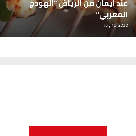
عند ايمان من الرياض “الهودج
المغربي”
July 15, 2020