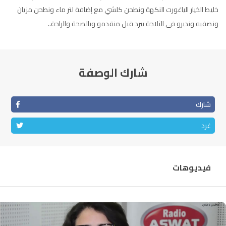
خليط الخيار الياغورت النكهة ونطحن كلشي مع إضافة لتر ماء ونطحن مزيان
الناظور
104.3
FM
ونصفيه ونديرو في الثلاجة يبرد قبل منقدمو وبالصحة والراحة..
أصيلة
102.3
FM
الحسيمة
97.7
FM
شارك الوصفة
أكادير
100.4
FM
شارك
غرد
فيديوهات