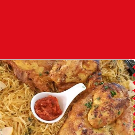
97.7
FM
أكادير
100.4
FM
القنيطرة
105.8
FM
العرائش
99.3
FM
اليوسفية
100.6
FM
العيون
104.6
FM
الخميسات
99.9
FM
إفران
103.6
FM
الغرب
99.3
FM