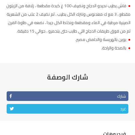
●
فاش يطيب نحيدو الدجاج ونضيف 100 غ كبدة مقطعة ، زلافة من الزيتون
الناظور
104.3
FM
مقطع ، 3 مع ك معدنوس ونترك الكل يطيب ، ثم نضيف 2 علب من الشعرية
أصيلة
FM
102.3
الصينية مرطبة في الماء ومقطعة ونخلط الكل جيدا ، نضعه في طاوة الفرن
ثم من فوق طريفات الدجاج اللي طايب حتى يتحمرو ، حوالي 15 دقيقة.
الحسيمة
97.7
FM
●
يوين بالهريسة والحامض مصير.
●
بالصحة والراحة.
أكادير
100.4
FM
شارك الوصفة
شارك
غرد
فيديوهات