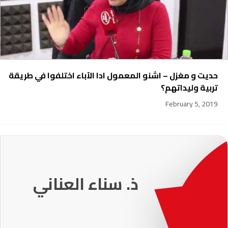
حديت و مغزل – اشنو المعمول ادا الآباء اختلفوا في طريقة
تربية وليداتهم؟
February 5, 2019
231
ذ. عماد ميزاب