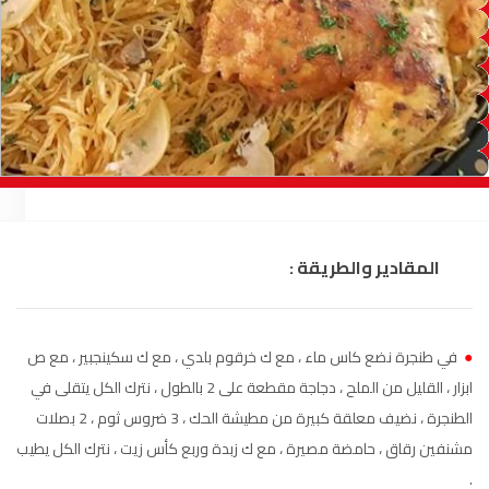
السمارة
93.5
FM
الصويرة
92.8
FM
الراشدية
102.5
FM
آسفي
103.6
FM
الجديدة
95.1
FM
المقادير والطريقة :
السعيدية
102.0
FM
الداخلة
89.7
FM
●
في طنجرة نضع كاس ماء ، مع ك خرقوم بلدي ، مع ك سكينجبير ، مع ص
ابزار ، القليل من الملح ، دجاجة مقطعة على 2 بالطول ، نترك الكل يتقلى في
الرباط
95.7
FM
الطنجرة ، نضيف معلقة كبيرة من مطيشة الحك ، 3 ضروس ثوم ، 2 بصلات
مشنفين رقاق ، حامضة مصيرة ، مع ك زبدة وربع كأس زيت ، نترك الكل يطيب
الدار البيضاء
104.3
FM
.