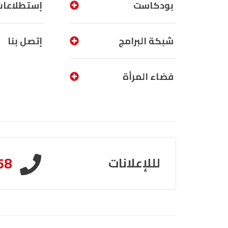
بودكاست
إستطلاعات
شبكة البرامج
إتصل بنا
فضاء المرأة
58
لللإعلانات