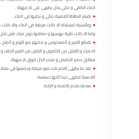
97.7
FM
الماء الكافي و نخلي يكل يطهى على نار مهيلة .
أكادير
●
FM
100.4
نقشر البطاطا القصبية ديالي و نخليها في الماء .
●
وبالنسبة لمسلالة الا كانت مرطبة في الماء والا كانت 
القنيطرة
105.8
FM
واما الا كانت طرية نهرسها و نصلقها جوج مرات باش تحلى
●
نقطع القزبر و المعدنوس و ندقهم مع الثوم و الملح ،
العرائش
99.3
FM
معالق عصير الحامض و نشحر الكل فوق نار مهيلة.
اليوسفية
100.6
FM
●
بعد ما يطهى اللحم ناخد منو مريقة ونضعها في مقلات 
القصبية لتطهى جيدا لأنها حساسة.
العيون
104.6
FM
●
بعدها يقدم بالصحة و الراحة.
الخميسات
99.9
FM
إفران
103.6
FM
الغرب
99.3
FM