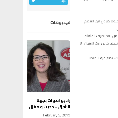
غرد
حلوة كنزول ليها العضم
فيديوهات
 .
 من بعد نضيف الفلفلة
الحمراء و القليل من الكامون و القليل من القزبر الجاف و نصف كاس زيت الزيتون ، 3
، نضع فيه البطاطا
راديو اصوات بجهة
الشرق – حديث و مغزل
February 5, 2019