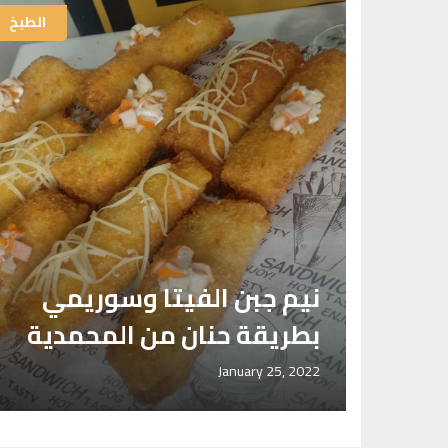
الطبخ
الطبخ
ة
سة
نيم جبن الفيتا وسوريمي
بطريقة حنان من المحمدية
January 25, 2022