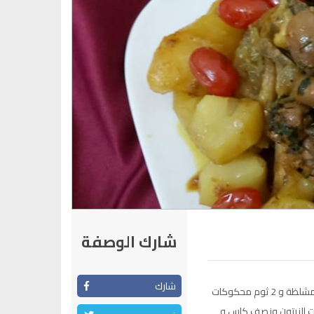
شارك الوصفة
شارك
ناخد قطع اللحم ديالي 500 غ ، نقطع عليه بصلة كبيرة مشلظة و 2 ثوم محكوكات
 زيت الزيتون ونصف كاس و