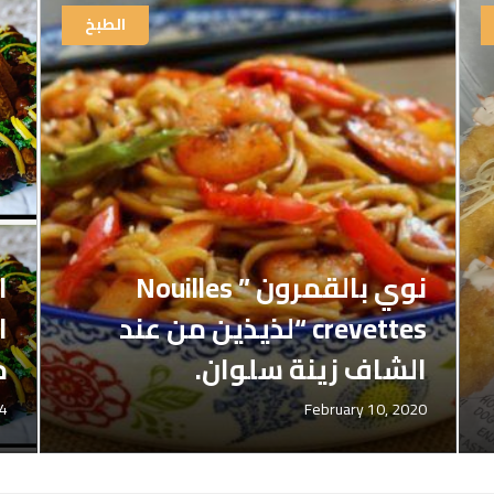
الطبخ
نوي بالقمرون ” Nouilles
ا
crevettes “لذيذين من عند
ا
الشاف زينة سلوان.
م
24
February 10, 2020