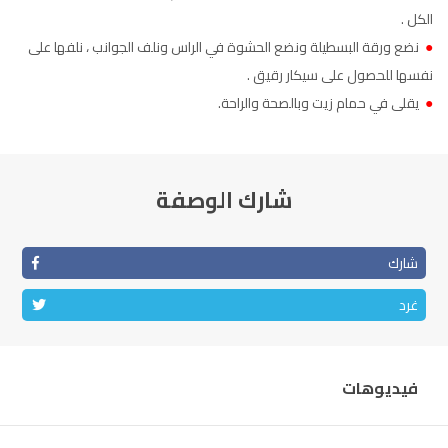
الكل .
الناظور
104.3
FM
●
نضع ورقة البسطيلة ونضع الحشوة في الراس ونلف الجوانب ، نلفها على
أصيلة
نفسها للحصول على سيكار رقيق .
FM
102.3
●
يقلى في حمام زيت وبالصحة والراحة.
الحسيمة
97.7
FM
أكادير
100.4
FM
شارك الوصفة
شارك
غرد
فيديوهات