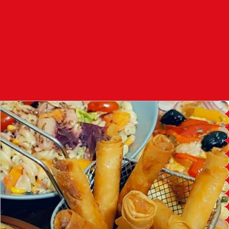
97.7
FM
أكادير
100.4
FM
القنيطرة
105.8
FM
العرائش
99.3
FM
اليوسفية
100.6
FM
العيون
104.6
FM
الخميسات
99.9
FM
إفران
103.6
FM
الغرب
99.3
FM