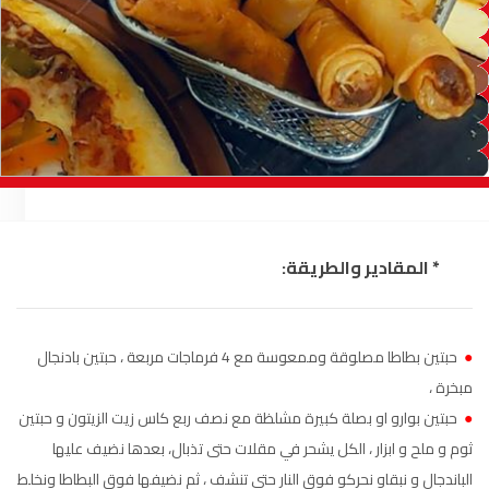
السمارة
93.5
FM
الصويرة
92.8
FM
الراشدية
102.5
FM
آسفي
103.6
FM
الجديدة
95.1
FM
* المقادير والطريقة:
السعيدية
102.0
FM
الداخلة
89.7
FM
●
حبتين بطاطا مصلوقة وممعوسة مع 4 فرماجات مربعة ، حبتين بادنجال
مبخرة ،
الرباط
95.7
FM
●
حبتين بوارو او بصلة كبيرة مشلظة مع نصف ربع كاس زيت الزيتون و حبتين
ثوم و ملح و ابزار ، الكل يشحر في مقلات حتى تذبال، بعدها نضيف عليها
الدار البيضاء
104.3
FM
الباندجال و نبقاو نحركو فوق النار حتى تنشف ، ثم نضيفها فوق البطاطا ونخلط