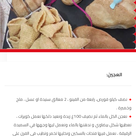
السمارة
93.5
FM
الصويرة
92.8
FM
الراشدية
102.5
FM
آسفي
103.6
FM
الجديدة
95.1
FM
العجين:
السعيدية
102.0
FM
الداخلة
89.7
FM
●
نصف كيلو فورص، رابعة من الفينو ، 2 معالق سنيدة او عسل ، ملح
وخميرة .
الرباط
95.7
FM
●
نعجن الكل بالماء ثم نضيف 100غ زبدة ونعيد دلكها نعمل كويرات ،
نعطيها شكل بيضاوي و ندهنها بالماء ونعمل ليها وجهها في السميدة
الدار البيضاء
104.3
FM
الرقيقة ، نعمل فيها فتحات بالسكين ونخليها تخمر وتطيب في الفرن على