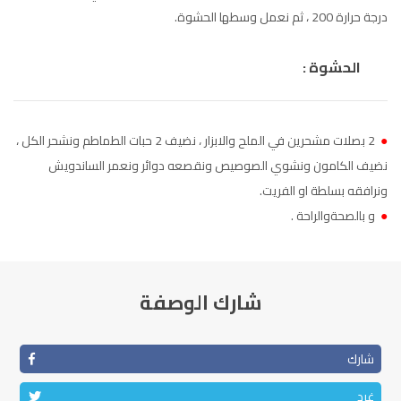
درجة حرارة 200 ، ثم نعمل وسطها الحشوة.
الناظور
104.3
FM
أصيلة
الحشوة :
102.3
FM
الحسيمة
97.7
FM
●
2 بصلات مشحرين في الملح والابزار ، نضيف 2 حبات الطماطم ونشحر الكل ،
أكادير
100.4
FM
نضيف الكامون ونشوي الصوصيص ونقصعه دوائر ونعمر الساندويش
ونرافقه بسلطة او الفريت.
●
و بالصحةوالراحة .
شارك الوصفة
شارك
غرد