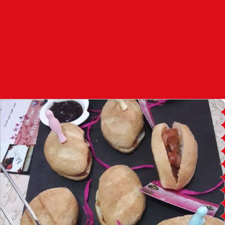
97.7
FM
أكادير
100.4
FM
القنيطرة
105.8
FM
العرائش
99.3
FM
اليوسفية
100.6
FM
العيون
104.6
FM
الخميسات
99.9
FM
إفران
103.6
FM
الغرب
99.3
FM