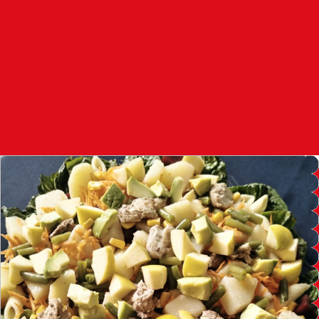
97.7
FM
أكادير
100.4
FM
القنيطرة
105.8
FM
العرائش
99.3
FM
اليوسفية
100.6
FM
العيون
104.6
FM
الخميسات
99.9
FM
إفران
103.6
FM
الغرب
99.3
FM