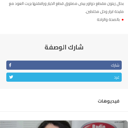
بحال زيتون مقطع دواور بيض مصلوق قطع الخيار ورافقتها بزيت العود مع
الناظور
104.3
FM
مليحة ابزار وخل مخلطين.
●
بالصحة والراحة
أصيلة
102.3
FM
الحسيمة
97.7
FM
شارك الوصفة
أكادير
100.4
FM
شارك
غرد
فيديوهات