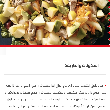
السمارة
93.5
FM
الصويرة
92.8
FM
الراشدية
102.5
FM
آسفي
103.6
FM
الجديدة
95.1
FM
المكونات والطريقة:
السعيدية
102.0
FM
الداخلة
89.7
FM
●
في طبق التقديم كندير اي نوع ديال ليبا مصلوقين مع الملح وزيت انا درت
الرباط
95.7
FM
لبيني جوج باربات صغار مقطعين مكعبات مصلوقين جوج بطاطات مصلوقين
مقطعين مكعبات خيزوة محكوك لوبيا طويلة مصلوقة مايس او ذرة طون
الدار البيضاء
104.3
FM
مصفي من الزيت أفوكادو مقطعة تفاحة مقطعة ممكن ندير اي إضافة