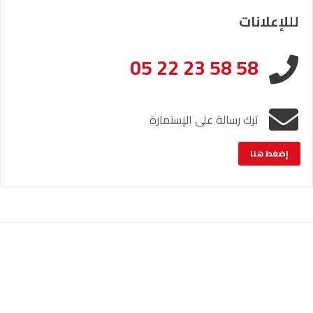
لللإعلانات
05 22 23 58 58
ترك رسالة على الإستمارة
إضغط هنا
الإشعار القانوني
خريطة الموقع
© حقوق النشر والنسخ؛ 2026 جميع الحقوق محفوظة لراديو أصوات.