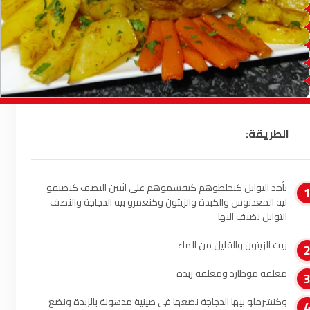
السمارة
93.5
FM
الصويرة
92.8
FM
الراشدية
102.5
FM
آسفي
103.6
FM
الطريقة:
الجديدة
95.1
FM
السعيدية
102.0
FM
نأخذ التوابل كنخلطوهم كنقسموهم على اثنين النصف كنضيفو
ليه المعدنوس والكبدة والزيتون وكنعمرو بيه الدجاجة والنصف
التوابل نضيف اليها
الداخلة
89.7
FM
زيت الزيتون والقليل من الماء
الرباط
95.7
FM
معلقة موطارد ومعلقة زبدة
الدار البيضاء
104.3
FM
وكنشرملو بيها الدجاجة نضعها في صينية مدهونة بالزبدة ونضع