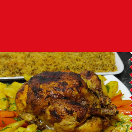
97.7
FM
أكادير
100.4
FM
القنيطرة
105.8
FM
العرائش
99.3
FM
اليوسفية
100.6
FM
العيون
104.6
FM
الخميسات
99.9
FM
إفران
103.6
FM
الغرب
99.3
FM