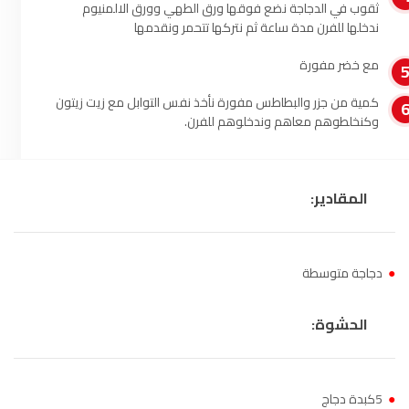
ثقوب في الدجاجة نضع فوقها ورق الطهي وورق الالمنيوم
الناظور
104.3
FM
ندخلها للفرن مدة ساعة ثم نتركها تتحمر ونقدمها
مع خضر مفورة
أصيلة
102.3
FM
كمية من جزر والبطاطس مفورة نأخذ نفس التوابل مع زيت زيتون
الحسيمة
97.7
FM
وكنخلطوهم معاهم وندخلوهم للفرن.
أكادير
100.4
FM
المقادير:
●
دجاجة متوسطة
الحشوة:
●
5كبدة دجاج