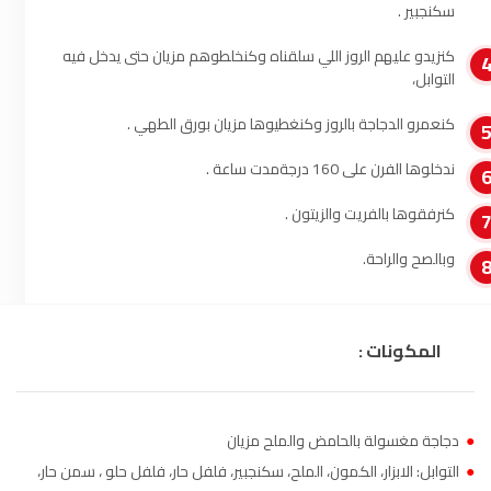
سكنجبير .
الناظور
104.3
FM
كنزيدو عليهم الروز اللي سلقناه وكنخلطوهم مزيان حتى يدخل فيه
التوابل،
أصيلة
102.3
FM
كنعمرو الدجاجة بالروز وكنغطيوها مزيان بورق الطهي .
الحسيمة
97.7
FM
ندخلوها الفرن على 160 درجةمدت ساعة .
أكادير
100.4
FM
كنرفقوها بالفريت والزيتون .
وبالصح والراحة.
المكونات :
●
دجاجة مغسولة بالحامض والملح مزيان
●
التوابل: الابزار، الكمون، الملح، سكنجبير، فلفل حار، فلفل حلو ، سمن حار،