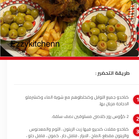
السمارة
93.5
FM
الصويرة
92.8
FM
الراشدية
102.5
FM
آسفي
103.6
FM
الجديدة
95.1
FM
طريقة التحضير :
السعيدية
102.0
FM
كناخدو جميع التوابل وكنخلطوهم مع شوية الماء وكنشرملو
الداخلة
89.7
FM
الدجاجة مزيان بها.
الرباط
95.7
FM
2 كؤوس روز كلاصي مسلوقين نصف سلقة.
كناخدو مقلات كنديرو فيها زيت الزيتون ، الثوم والمعدنوس
الدار البيضاء
104.3
FM
والزيتون مقطع ،الملح ، الابزار ، فلفل حار ، كمون ، فلفل حلو ،