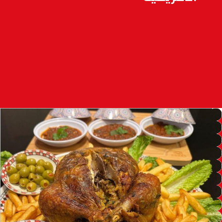
97.7
FM
أكادير
100.4
FM
القنيطرة
105.8
FM
العرائش
99.3
FM
اليوسفية
100.6
FM
العيون
104.6
FM
الخميسات
99.9
FM
إفران
103.6
FM
الغرب
99.3
FM