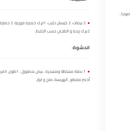
هنها بالبيض مخلط مع 1م.ص صوجا ،
أكادير
100.4
FM
●
القنيطرة
105.8
FM
2م.ك زبدة و الطحين حسب الخليط.
العرائش
99.3
FM
الحشوة:
اليوسفية
100.6
FM
●
1 بصلة 
العيون
104.6
FM
أخضر مقطع ، الهريسة، ملح و ابزار.
الخميسات
99.9
FM
إفران
103.6
FM
الغرب
99.3
FM