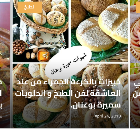
الطبخ
ي
خبيزات بالكرعة الحمراء من عند
ط
ن
العاشقة لفن الطبخ و الحلويات
ا
سميرة بوعنان.
ب
18
April 24, 2019