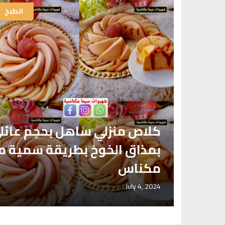
الطبخ
الطبخ
ريعة
كلاص منزلي ساهل بحجم عائل
شاف
بمذاق الخوخ بطريقة سمية م
مكناس
July 4, 2024