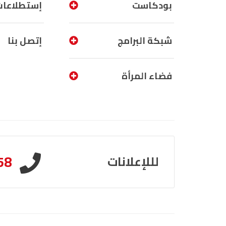
بودكاست
إستطلاعات
شبكة البرامج
إتصل بنا
فضاء المرأة
58
لللإعلانات