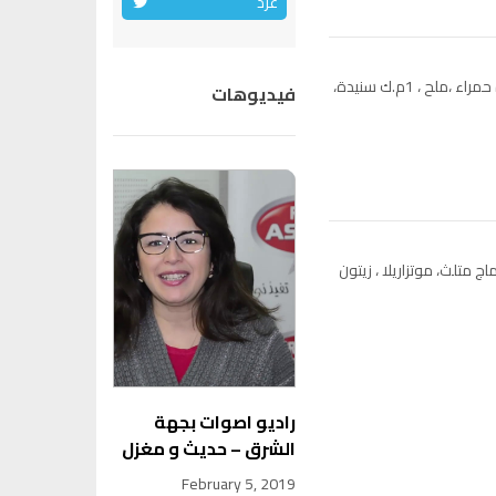
غرد
2 بيضات، 2 كيسان حليب، 1م.ك خميرة فورية، 2 خمارة حمراء ،ملح ، 1م.ك سنيدة،
فيديوهات
مشلظة ومشحرة ، بيض مصلوق ، 1طون، 3فرماج متلث، موتزاريلا ، زيتون
راديو اصوات بجهة
الشرق – حديث و مغزل
February 5, 2019