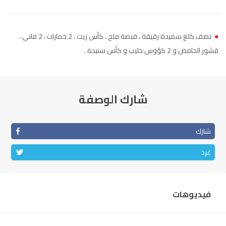
الناظور
104.3
FM
●
نصف كلغ سميدة رقيقة ، قبصة ملح ، كأس زيت ، 2 خمارات ، 2 فاني ،
أصيلة
102.3
FM
قشور الحامض و 2 كؤوس حليب و كأس سنيدة .
الحسيمة
97.7
FM
أكادير
100.4
FM
شارك الوصفة
شارك
غرد
فيديوهات