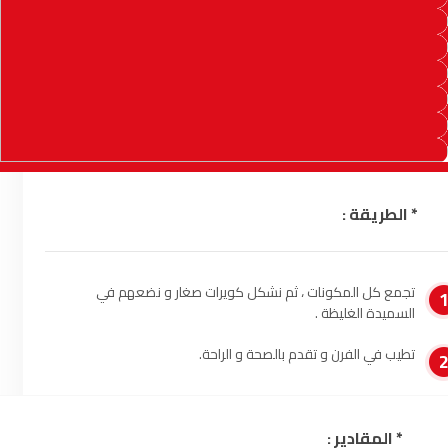
السمارة
93.5
FM
الصويرة
92.8
FM
الراشدية
102.5
FM
آسفي
103.6
FM
* الطريقة :
الجديدة
95.1
FM
السعيدية
102.0
FM
تجمع كل المكونات ، ثم نشكل كويرات صغار و نضعهم في
السميدة الغليظة .
الداخلة
89.7
FM
تطيب في الفرن و تقدم بالصحة و الراحة.
الرباط
95.7
FM
الدار البيضاء
104.3
FM
* المقادير :