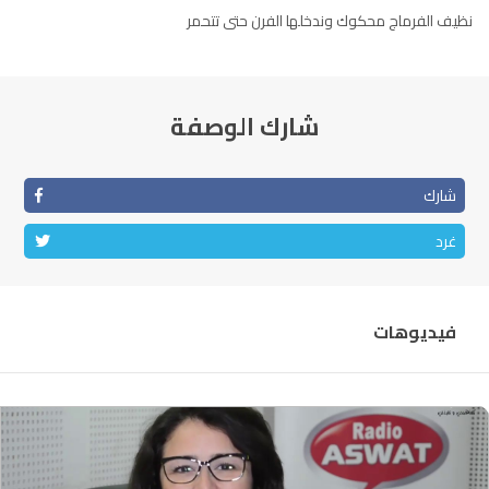
نظيف الفرماج محكوك وندخلها الفرن حتى تتحمر
الناظور
104.3
FM
أصيلة
102.3
FM
شارك الوصفة
الحسيمة
97.7
FM
أكادير
100.4
FM
شارك
غرد
فيديوهات