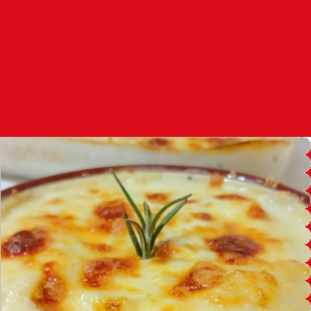
97.7
FM
أكادير
100.4
FM
القنيطرة
105.8
FM
العرائش
99.3
FM
اليوسفية
100.6
FM
العيون
104.6
FM
الخميسات
99.9
FM
إفران
103.6
FM
الغرب
99.3
FM