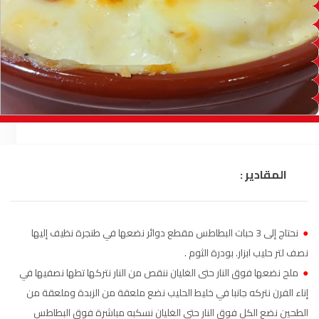
السمارة
93.5
FM
الصويرة
92.8
FM
الراشدية
102.5
FM
آسفي
103.6
FM
الجديدة
95.1
FM
المقادير :
السعيدية
102.0
FM
الداخلة
89.7
FM
●
نحتاج إلى 3 حبات البطاطس مقطع دوائر نضعها في طنجرة نظيف إليها
نصف لتر حليب ابزار. بودرة الثوم .
الرباط
95.7
FM
●
ملح نضعها فوق النار حتى الغليان ننقص من النار نتركها تطها نصفيها في
إناء الفرن نتركه جانبا في خليط الحليب نضع ملعقة من الزبدة وملعقة من
الدار البيضاء
104.3
FM
الطحين نضع الكل فوق النار حتى الغليان نسكبه مباشرة فوق البطاطس