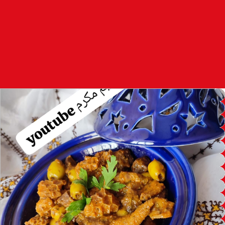
97.7
FM
أكادير
100.4
FM
القنيطرة
105.8
FM
العرائش
99.3
FM
اليوسفية
100.6
FM
العيون
104.6
FM
الخميسات
99.9
FM
إفران
103.6
FM
الغرب
99.3
FM