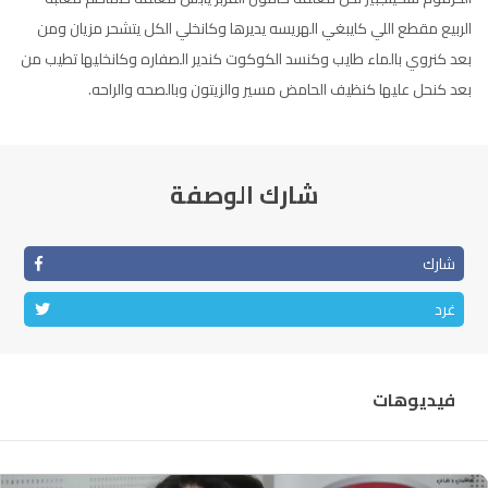
الناظور
104.3
FM
الربيع مقطع اللي كايبغي الهريسه يديرها وكانخلي الكل يتشحر مزيان ومن
بعد كنروي بالماء طايب وكنسد الكوكوت كندير الصفاره وكانخليها تطيب من
أصيلة
102.3
FM
بعد كنحل عليها كنظيف الحامض مسير والزيتون وبالصحه والراحه.
الحسيمة
97.7
FM
شارك الوصفة
أكادير
100.4
FM
شارك
غرد
فيديوهات