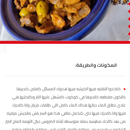
السمارة
93.5
FM
الصويرة
92.8
FM
الراشدية
102.5
FM
آسفي
103.6
FM
الجديدة
95.1
FM
المكونات والطريقة:
السعيدية
102.0
FM
●
كناخذوا التقليه فيها الكرشه فيها هذوك المسائل كاملين كنديرها
الداخلة
89.7
FM
كاتكون مقطعه كانديرها في كوكوت كانشعل عليها النار وكانخليها هي
غادي تطلق الماء ديالها هذاك الماء كامل اللي طلقات مزيان وانا كانحرك
الرباط
95.7
FM
فيها وانا كانحرك فيها حتى كتكمل صافي هذا هو السر باش ماتجيش مزفرة
من بعد كالحك مطيشه بصله متوسطه ثلاثه الضروس ديال الثومه الملح البزار
الدار البيضاء
104.3
FM
الخرقوم سكينجبير نص معلقه كامون القزبر يابس معلقه طماطم معلبه