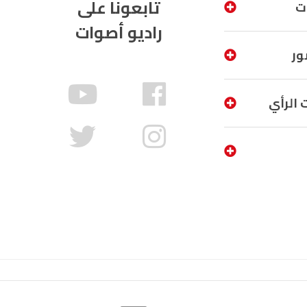
تابعونا على
ت
راديو أصوات
ور
 الرأي