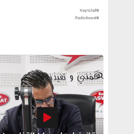
#KaynLhall
#RadioAswat