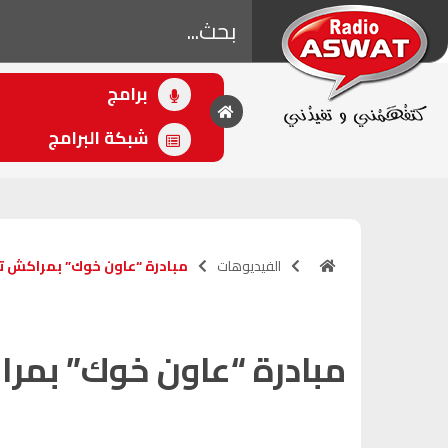
برامج
• اللاحق
بقلب مفتوح
شبكة البرامج
(21:00 - 00:00)
الفيديوهات
مبادرة “عاون خوك” بمراكش تتوا
مبادرة “عاون خوك” بمر