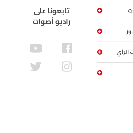
تابعونا على
ت
راديو أصوات
ور
 الرأي