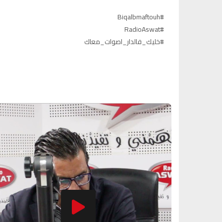
#Biqalbmaftouh
#RadioAswat
#خليك_فالدار_اصوات_معاك