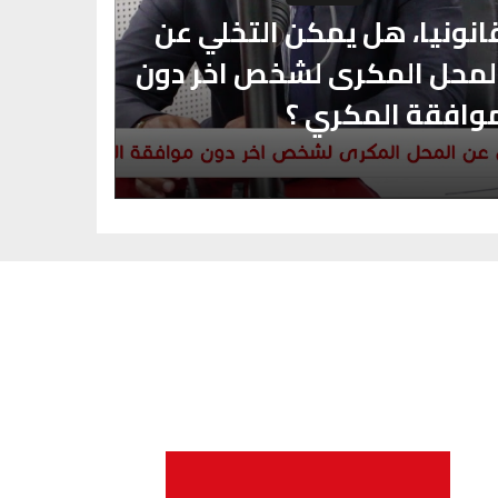
انونيا، هل يمكن التخلي عن
لمحل المكرى لشخص اخر دون
اهمية ت
وافقة المكري ؟
قبل الك