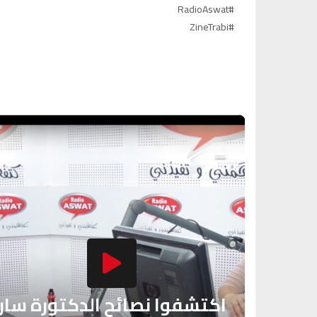
#RadioAswat
#ZineTrabi
اكتشفوا نصائح الدكتورة سار