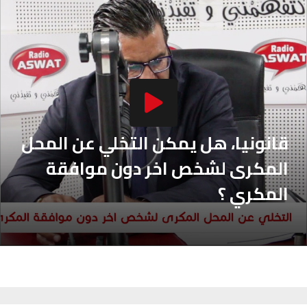
أصيلة
102.3
FM
الحسيمة
97.7
FM
أكادير
100.4
FM
قانونيا، هل يمكن التخلي عن المحل
المكرى لشخص اخر دون موافقة
المكري ؟