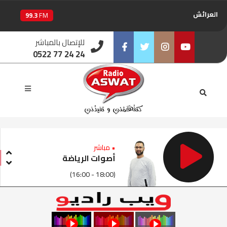
العرائش
99.3
FM
اليوسفية
100.6
FM
للإتصال بالمباشر
0522 77 24 24
العيون
104.6
FM
الخميسات
Facebook
Twitter
Instagram
Youtube
99.9
FM
إفران
103.6
FM
الغرب
99.3
FM
• مباشر
السمارة
أصوات الرياضة
93.5
FM
(16:00 - 18:00)
الصويرة
92.8
FM
الراشدية
102.5
FM