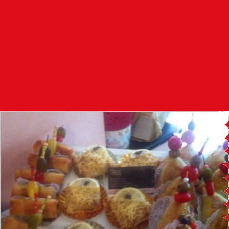
97.7
FM
أكادير
100.4
FM
القنيطرة
105.8
FM
العرائش
99.3
FM
اليوسفية
100.6
FM
العيون
104.6
FM
الخميسات
99.9
FM
إفران
103.6
FM
الغرب
99.3
FM