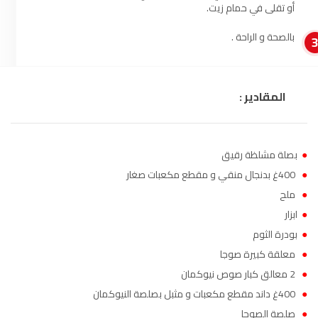
أو تقلى في حمام زيت.
الناظور
104.3
FM
بالصحة و الراحة .
أصيلة
102.3
FM
الحسيمة
97.7
FM
المقادير :
أكادير
100.4
FM
●
بصلة مشلظة رقيق
●
400غ بدنجال منقي و مقطع مكعبات صغار
●
ملح
●
ابزار
●
بودرة الثوم
●
معلقة كبيرة صوجا
●
2 معالق كبار صوص نيوكمان
●
400غ داند مقطع مكعبات و مثبل بصلصة النيوكمان
●
صلصة الصوجا