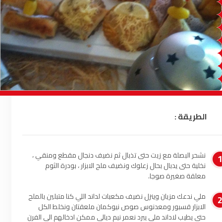
السمارة
93.5
FM
الصويرة
92.8
FM
الراشدية
102.5
FM
آسفي
103.6
FM
الجديدة
95.1
FM
الطريقة :
السعيدية
102.0
FM
نشحر البصلة مع زيت حتى تذبال ثم نضيف دنجال مقطع ومنقي ،
الداخلة
89.7
FM
نخلية حتى يدبال بحال زعلوك ونضيف ملح الابزار ، بودرة الثوم
معلقة صغيرة صوجا.
الرباط
95.7
FM
ملي ندعك مزيان وينزل نضيف مكعبات لداند اللي كنا متبلين بالملح
الابزار قسبور ومعدنوس صوص نيوكمان ملعقتان ونخلط الكل
الدار البيضاء
104.3
FM
حتى يطيب لاداند ملي يبرد نعمر نيم ديالي ممكن ادخالهم الى الفرن