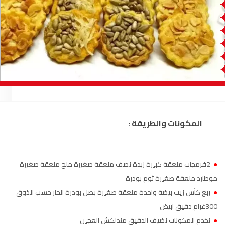
السمارة
93.5
FM
الصويرة
92.8
FM
الراشدية
102.5
FM
آسفي
103.6
FM
الجديدة
95.1
FM
المكونات والطريقة :
السعيدية
102.0
FM
الداخلة
89.7
FM
●
2فرمجات ملعقة كبيرة زبدة نصف ملعقة صغيرة ملح ملعقة صغيرة
موطارد ملعقة صغيرة ثوم بودرة
الرباط
95.7
FM
●
ربع كأس زيت بيضة واحدة ملعقة صغيرة بصل بودرة الحار حسب الذوق
300غرام دقيق ابيض
الدار البيضاء
104.3
FM
●
نخدم المكونات نضيف الدقيق مندلكش العجين