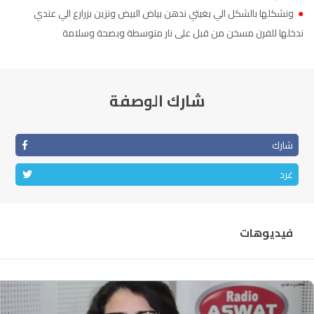
●
ونشكلها بالشكل الي بغيتي ندهن بياض البيض ونزين بزرارع الي عندي
الناظور
104.3
FM
ندخلها للفرن مسخن من قبل على نار متوسطة وبصحة وسلامة
أصيلة
102.3
FM
الحسيمة
97.7
FM
شارك الوصفة
أكادير
100.4
FM
شارك
غرد
فيديوهات