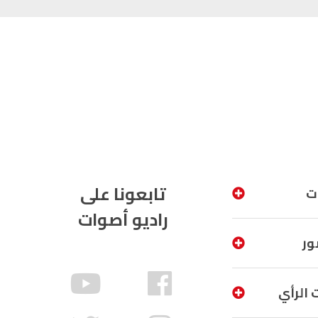
تابعونا على
ت
راديو أصوات
ور
 الرأي