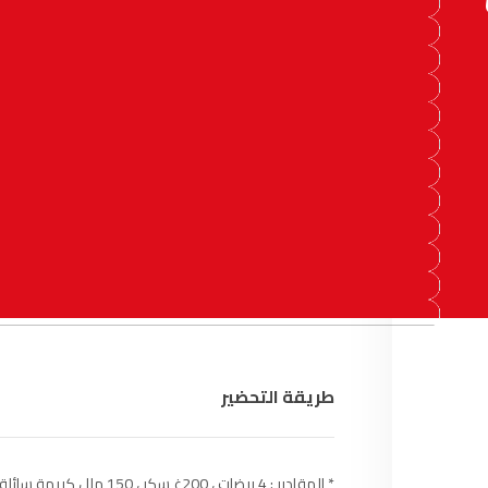
آسفي
103.6
FM
الجديدة
95.1
FM
السعيدية
102.0
FM
الداخلة
89.7
FM
الرباط
95.7
FM
الدار البيضاء
104.3
FM
الناظور
104.3
FM
طريقة التحضير
أصيلة
102.3
FM
الحسيمة