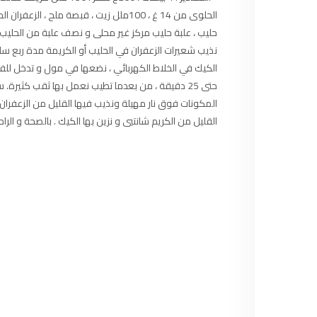
97.7
FM
الحلوى من 14 غ ، 100ملل زيت ، قبصة ملح ، الزعفران الحر. سقي الكيك :
حليب ، علبة حليب مركز غير محلى و نصف علبة من الحليب ا
أكادير
100.4
FM
نذيب شعيرات الزعفران في الحليب أو الكريمة مدة ربع 
القنيطرة
105.8
FM
حتى 25 دقيقة ، من بعدما تطيب نعمل بها ثقب كثيرة
المكونات فوق نار مهيلة ونذيب فيها القليل من الزعفران
العرائش
99.3
FM
القليل من الكريم شانتيي و نزين بها الكيك . بالصحة و الراح
اليوسفية
100.6
FM
العيون
104.6
FM
الخميسات
99.9
FM
إفران
103.6
FM
الغرب
99.3
FM