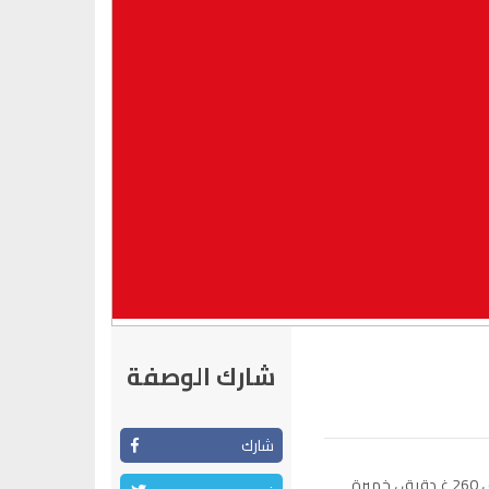
شارك الوصفة
شارك
* المقادير : 4 بيضات ، 200غ سكر ، 150 ملل كريمة سائلة ، 260 غ دقيق ، خميرة