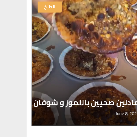
الطبخ
وصفات 
لفطور ا
بالمانغ
ادلين صحيين باللموز و شوفان
عبد ال
ary 16, 2021
June 8, 20