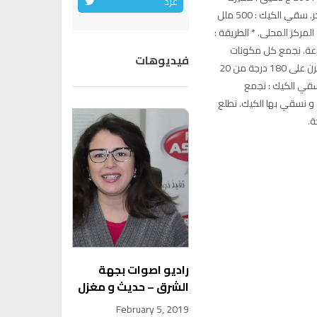
غرد
500 ملل
لمركز المحلى. * الطريقة :
ساعة. نجمع كل مكونات
فيديوهات
الكيك في الخلاط الكهربائي ، نضعها في مول و تدخل للفرن على 180 درجة من 20
. سقي الكيك : نجمع
 و نسقي بها الكيك. نطلع
ة.
راديو اصوات بجهة
الشرق – حديث و مغزل
February 5, 2019