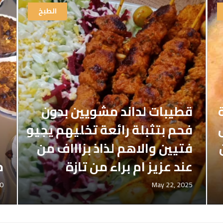
الطبخ
قطيبات لداند مشويين بدون
فحم بتثبلة رائعة تخليهم يجيو
فتيين والاهم لذاذ بزاااف من
عند عزيز ام براء من تازة
م
20
May 22, 2025