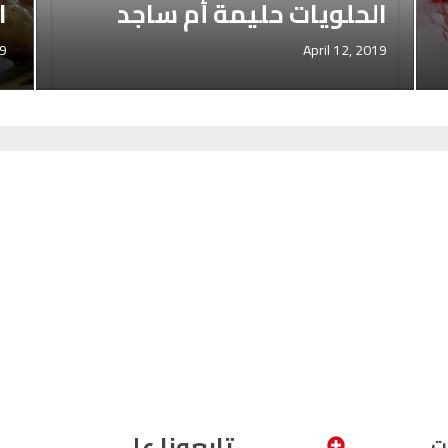
الحلويات حليمة أم ساجد
ا
19
April 12, 2019
تابعونا على
ت