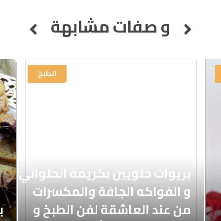
و صفات مشابهة
الطبخ
بريوات حلويين بكريمة الحلواني
و الفواكه الجافة والمكسرات
من عند العاشقة لفن الطبخ و
ب