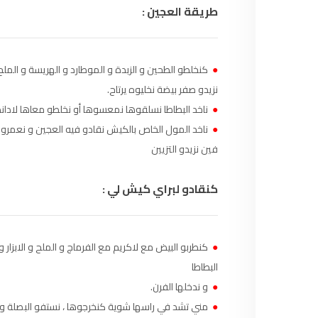
طريقة العجين :
الناظور
104.3
FM
أصيلة
102.3
FM
●
كنخلطو الطحين و الزبدة و الموطارد و الهريسة و الملح و
الحسيمة
97.7
FM
نزيدو صفر بيضة نخليوه يرتاح.
●
ناخد البطاطا نسلقوها نمعسوها أو نخلطو معاها لاداند
أكادير
100.4
FM
●
ناخد المول الخاص بالكيش نقادو فيه العجين و نعمروه 
فين نزيدو التزيين
كنقادو لبراي كيش لي :
●
كنطربو البيض مع لاكريم مع الفرماج و الملح و الابزار
البطاطا
●
و ندخلها الفرن.
●
مني تشد في راسها شوية كنخرجوها ، نستفو البصلة و