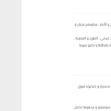
 الأبزار ، نرملوهم مزيان و
 فيمي ، الطون و العطرية .
بالبطاطا و نخليو شوية
 و تحميرة و كنكبوه فوق
 شومبينو و نرجعوها تكمل