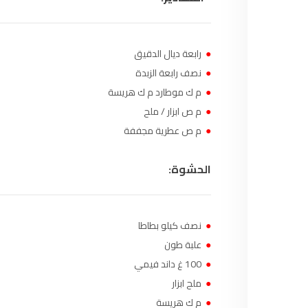
97.7
FM
أكادير
100.4
FM
●
رابعة ديال الدقيق
القنيطرة
105.8
FM
●
نصف رابعة الزبدة
●
م ك موطارد م ك هريسة
العرائش
99.3
FM
●
م ص ابزار / ملح
●
م ص عطرية مجففة
اليوسفية
100.6
FM
الحشوة:
العيون
104.6
FM
الخميسات
99.9
FM
●
نصف كيلو بطاطا
●
إفران
علبة طون
103.6
FM
●
100 غ داند فيمي
الغرب
99.3
FM
●
ملح ابزار
●
م ك هريسة