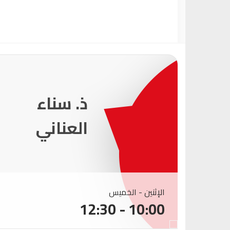
231
ذ. عماد
ميزاب
الإثنين - الخميس
10:00 - 12:30