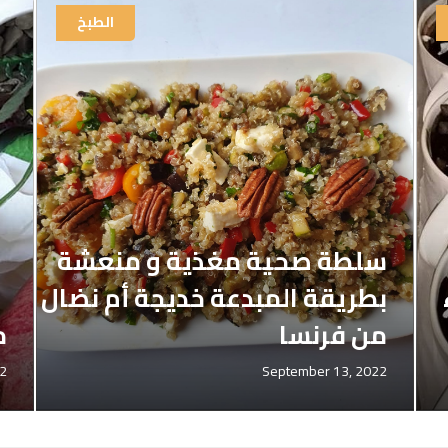
الطبخ
سلطة صحية مغذية و منعشة
بطريقة المبدعة خديجة أم نضال
من فرنسا
م
2
September 13, 2022