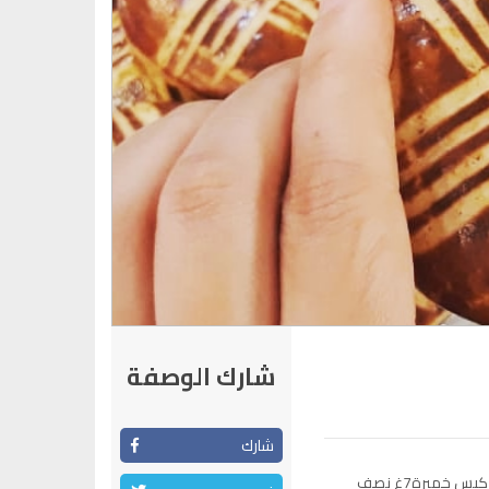
شارك الوصفة
شارك
400غ دقيق او اقل حسب الخليط 2 بيضات كيس خميرة7غ نصف