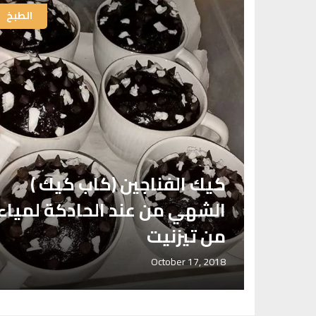
الطبخ
الطبخ
كيك الفناجين (كاب كيك )
الشهي من عند الحادكة لمياء
من تيزنيت
October 17, 2018