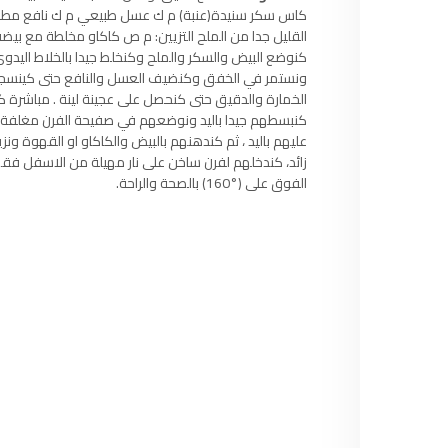
97.7
FM
كاس سكر سنيدة(عنبة) م ك عسل طبيعي م ك نافع مطحون
القليل جدا من الملح التزيين: م ص كاكاو مخلطة مع بيض
أكادير
100.4
FM
كنوضع البيض والسكر والملح وكنخلط جيدا بالخلاط اليدو
ونستمر في الخفق وكنضيف العسل والنافع حتى كينسجمو
القنيطرة
105.8
FM
كنبسطهم جيدا باليد ونوضعهم في صفيحة الفرن مغلف
عليهم باليد ، ثم كندهنهم بالبيض والكاكاو او القهوة 
العرائش
99.3
FM
الفوق على (°160) بالصحة والراحة.
اليوسفية
100.6
FM
العيون
104.6
FM
الخميسات
99.9
FM
إفران
103.6
FM
الغرب
99.3
FM