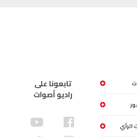
تابعونا على
ت
راديو أصوات
ور
 الرأي