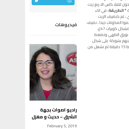
غرد
 قليلا كاس الا ربع زيت
ة
* الطريقة:
في اناء
ي ، ثم كنضيف الزيت
ا المكونات جيدا ، نضيف
فيديوهات
الخمارة والدقيق حتى كنحصل على عجينة لينة . مباشرة كنشكل كويرات 47غ،
ة بورق الطهي ونضغط
ونزينهم بشوكة على شكل
زائد، كندخلهم لفرن ساخن على نار مهيلة من الاسفل فقط 15 دقيقة ثم نشعل من
راديو اصوات بجهة
الشرق – حديث و مغزل
February 5, 2019