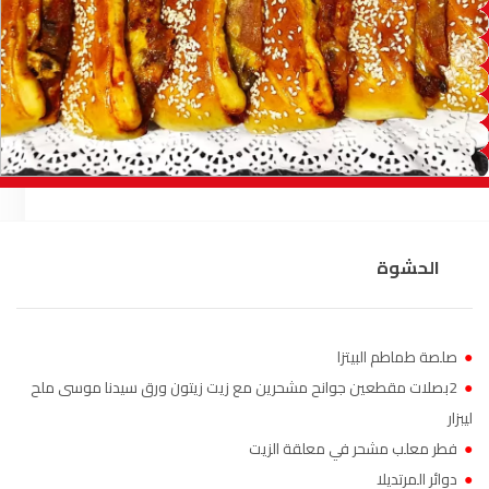
السمارة
93.5
FM
الصويرة
92.8
FM
الراشدية
102.5
FM
آسفي
103.6
FM
الجديدة
95.1
FM
الحشوة
السعيدية
102.0
FM
الداخلة
89.7
FM
●
صلصة طماطم البيتزا
●
2بصلات مقطعين جوانح مشحرين مع زيت زيتون ورق سيدنا موسى ملح
الرباط
95.7
FM
ليبزار
●
فطر معلب مشحر في معلقة الزيت
الدار البيضاء
104.3
FM
●
دوائر المرتديلا