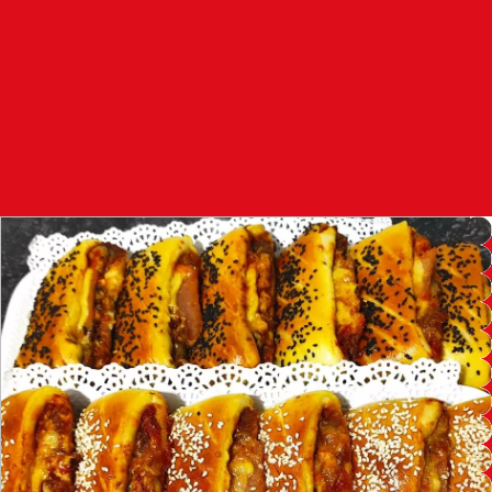
97.7
FM
أكادير
100.4
FM
القنيطرة
105.8
FM
العرائش
99.3
FM
اليوسفية
100.6
FM
العيون
104.6
FM
الخميسات
99.9
FM
إفران
103.6
FM
الغرب
99.3
FM