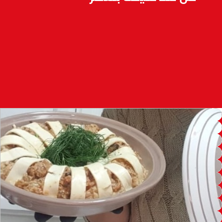
100.4
FM
القنيطرة
105.8
FM
العرائش
99.3
FM
اليوسفية
100.6
FM
العيون
104.6
FM
الخميسات
99.9
FM
إفران
103.6
FM
الغرب
99.3
FM
السمارة
93.5
FM