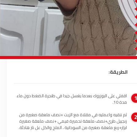
الصويرة
92.8
FM
الراشدية
102.5
FM
آسفي
103.6
FM
الجديدة
95.1
FM
السعيدية
102.0
FM
الطريقة:
الداخلة
89.7
FM
اقفلي على البوزروك بعدما يغسل جيدا في طنجرة الضغط دون ماء
الرباط
95.7
FM
مدة 10.
الدار البيضاء
104.3
FM
ثم ننقيه واعمليه في مقلاة مع الزيت +نصف ملعقة صغيرة من
زنجبيل طري+نصف ملعقة تحميرة فيمي +نصف ملعقة صغيرة
ابزار+ربع ملعقة صغيرة من السودانية ، الملح والكل عل نار هادئة.
الناظور
104.3
FM