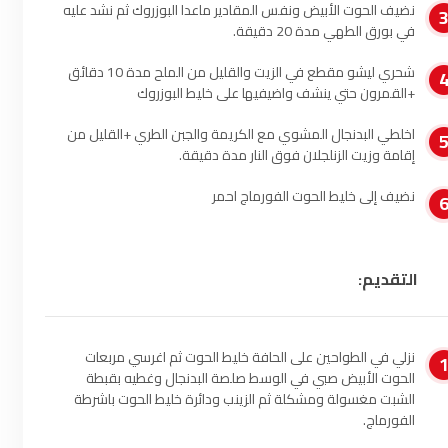
نضيف الحوت الأبيض ونفس المقادير ماعدا البوزروك ثم نشد عليه
أصيلة
102.3
FM
في بورق الطهي مدة 20 دقيقة.
شحري ليشو مقطع في الزيت والقليل من الملح مدة 10 دقائق
الحسيمة
97.7
FM
+القمرون حتي ينشف واضيفيها على خليط البوزروك
أكادير
100.4
FM
اخلطي البدنجال المشوي مع الكريمة والجبن الطري +القليل من
إقامة وزيت الزنلجلان فوق النار مدة دقيقة.
نضيف إلى خليط الحوت الفورماج احمر
التقديم:
نزلي في الطواحين على الحافة خليط الحوت ثم اغرسي مربعات
الحوت الأبيض صبي في الوسط صلصة البدنجال وغطيه بقبطة
الشبت مغسولة ومشكلة ثم الزينب ودائرة خليط الحوت باشرطة
الفورماج.