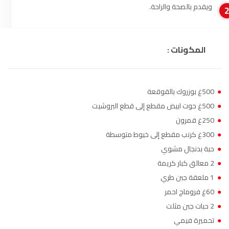
ويقدم بالصحة والراحة.
المكونات :
●
500غ بوزروك بالقوقعة
●
500غ حوت ابيض مقطع إلى قطع البروشيت
●
250غ قمرون
●
300غ كرنب مقطع إلى خيوط متوسطة
●
حبة بدنجال مشوي
●
2 معالق كبار كريمة
●
1 ملعقة جبن طري
●
60غ فروماج احمر
●
2 حبات جبن مثلت
●
تحميرة فيمي