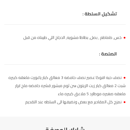
الناظور
104.3
FM
تشكيل السلطة :
أصيلة
102.3
FM
الحسيمة
97.7
FM
●
خس, طماطم , بصل, بطاطا مشويه, الدجاج اللي طيبناه من قبل
أكادير
100.4
FM
الصلصة :
●
نصف حبه افوكا عصير نصف حامضه 3 معالق كبار ياغورت ملعقه كبيره
شبت 2 معالق كبار زيت الزيتون سن ثوم مبشور قشره حامضه ملح ابزار
ملعقه صغيره موطارد 5 ملاعق كبيره ماء
●
نمزج كل المقادير مع بعض ونضيفها الى السلطه عند التقديم