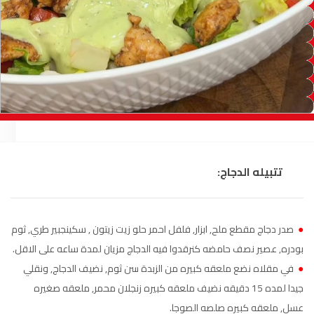
السمارة
93.5
FM
الصويرة
92.8
FM
الراشدية
102.5
FM
آسفي
103.6
FM
الجديدة
95.1
FM
تتبيله الدجاج:
السعيدية
102.0
FM
الداخلة
89.7
FM
●
صدر دجاج مقطع ملح, ابزار, فلفل احمر حلو زيت زيتون , سكينجبير طري, ثوم
بودره, عصير نصف حامضه كنرقدوا فيه الدجاج مزيان لمدة ساعه على الاقل.
الرباط
95.7
FM
●
في مقلاه نضع ملعقه كبيره من الزبدة سن ثوم, نضيف الدجاج, ونقلي
جيدا لمده 15 دقيقه نضيف ملعقه كبيره زنجلان محمر, ملعقه صغيره
الدار البيضاء
104.3
FM
عسل, ملعقه كبيره صلصه الصوجا.