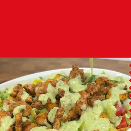
97.7
FM
أكادير
100.4
FM
القنيطرة
105.8
FM
العرائش
99.3
FM
اليوسفية
100.6
FM
العيون
104.6
FM
الخميسات
99.9
FM
إفران
103.6
FM
الغرب
99.3
FM