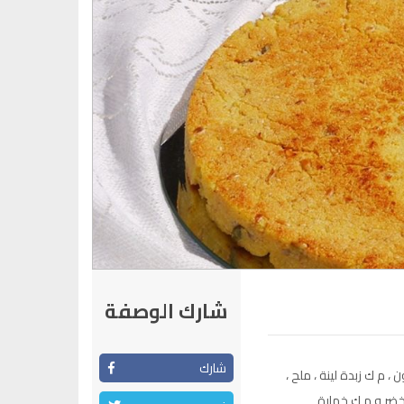
شارك الوصفة
شارك
ير زيت زيتون ، م ك زبدة لينة ، ملح ،
اخضر و م ك خمارة