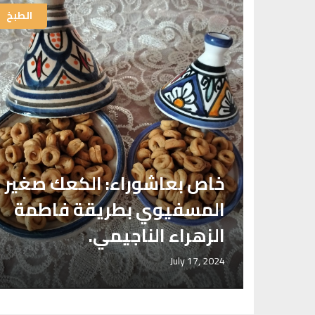
الطبخ
الطبخ
خاص بعاشوراء: الكعك صغير
ة
المسفيوي بطريقة فاطمة
الزهراء الناجيمي.
July 17, 2024