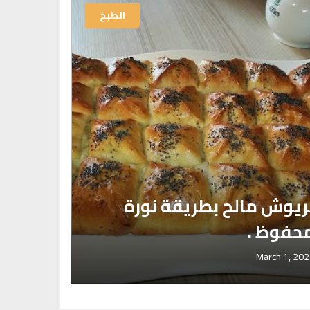
الطبخ
خاص بع
ريوش مالح بطريقة نورة
المسفي
حفوظ .
الزهراء
July 17, 2024
March 1, 20