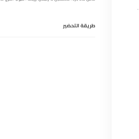
97.7
FM
أكادير
100.4
FM
طريقة التحضير
القنيطرة
105.8
FM
العرائش
99.3
FM
اليوسفية
100.6
FM
العيون
104.6
FM
الخميسات
99.9
FM
إفران
103.6
FM
الغرب
99.3
FM