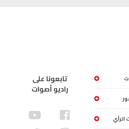
تابعونا على
ت
راديو أصوات
ور
 الرأي