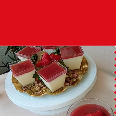
97.7
FM
أكادير
100.4
FM
القنيطرة
105.8
FM
العرائش
99.3
FM
اليوسفية
100.6
FM
العيون
104.6
FM
الخميسات
99.9
FM
إفران
103.6
FM
الغرب
99.3
FM