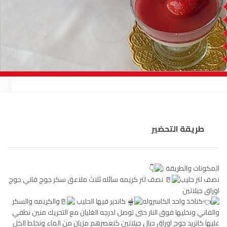
السمارة
93.5
FM
الصويرة
92.8
FM
الراشدية
102.5
FM
آسفي
103.6
FM
الجديدة
95.1
FM
طريقة التحضير
السعيدية
102.0
FM
الداخلة
89.7
FM
المكونات والطريقة :
نصف لتر حليب
نصف لتر كريمه سائله ثلاث ملاعق سكر جوج فاني جوج
الرباط
95.7
FM
اوراق جيلاتين
كناخذ واحد الكاسروله
كاندير فيها الحليب
والكريمه والسكر
الدار البيضاء
والفاني ونخليها فوق النار حتى توصل لدرجه الغليان مع التحريك منين نطفي
104.3
FM
عليها كانزيد جوج اوراق ديال جيلاتين كنعصرهم مزيان من الماء ونخلط الكل