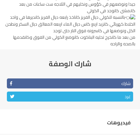
جيدا ونوضعهم في كؤوس ونخليهم في الثلاجه ست ساعات من بعد
الناظور
104.3
FM
كانمشي كانوجد في الكولي
بالنسبه للكولي ديال الفريز كاناخذ رابعه ديال الفريز كانديرها في واحد
أصيلة
102.3
FM
الخلاط كهربائي كانزيد اربع كاس ديال الماء اربعه المعالق ديال السكر ونطحن
الكل ونوضعها في كاسرونه فوق النار حتى توجد
من بعد ما كانخرج تحليه البناكوت كانوضع الكولي من الفوق وكانقدمها
الحسيمة
97.7
FM
بالصحه والراحه
أكادير
100.4
FM
شارك الوصفة
شارك
غرد
فيديوهات