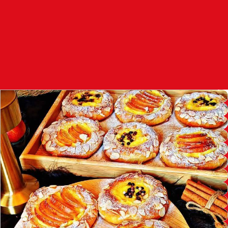
97.7
FM
أكادير
100.4
FM
القنيطرة
105.8
FM
العرائش
99.3
FM
اليوسفية
100.6
FM
العيون
104.6
FM
الخميسات
99.9
FM
إفران
103.6
FM
الغرب
99.3
FM