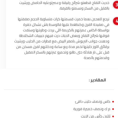
خديت التفاح قطعتو شرائح رقيقة وعصرتوعليه الحامض ورشيت
الناظور
104.3
FM
بالقليل من السكر ونسمتو بالقرفة.
نرجع للعحين بعما خمرت قسمتها كرات متساوية الحجم صففتها
أصيلة
102.3
FM
في صفيحة الفرن وكنظغط عليها فالوسط باش نشكل حفرة
بواسطة الكاس عمرتهم بالكريمة اللي بردت وطربتها وستفت
الحسيمة
97.7
FM
فوقها شرائح التفاح وبعض الحبات درت فيهم حبييبات الشكلاطة
ودهنت جوانب البريوش باصفر البيض مع قطرات من الحليب ورشيث
أكادير
FM
برقائق اللوز خليتها تخمر مدة ربع ساعة ودخلتهم لفرن مسخن من
100.4
قبل على نار هادئة حتى طابو وتحمرو غبرتهم بالسكر الصقيل
وقدمتهم بالصحة
المقادير :
●
كاس ونصف حليب دافئ
●
م ك ونصف خميرة فورية
●
ثلثين كأس من الزيت