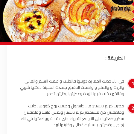
السمارة
93.5
FM
الصويرة
92.8
FM
الراشدية
102.5
FM
آسفي
103.6
FM
الطريقة :
الجديدة
95.1
FM
السعيدية
102.0
FM
في اناء خديت الخميرة دوبتها فالحليب واضفت السكر والفاني
والزيت و والملح و واضفت الدقيق جمعت العحينة دلكتها شوي
وفالخير دخلت فيها الزبدة وغطيتها وخليتها تخمر
الداخلة
89.7
FM
حضرت كريم باتسيير: في كاسرول وضعت زوج كؤوس حليب
الرباط
95.7
FM
وملعقتين من مستحضر كريم باتسيير وكيس فانيلا وملعقتين
سكر وضعتها على النار مع التحريك حتى عقدت ووضعتها في اناء
زجاجي وغطيتها بلاستيك غدائي وخليتها تبرد
الدار البيضاء
104.3
FM