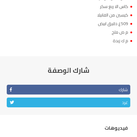
●
كاس الا ربع سكر
●
كيسين من الفانيلا
●
509غ دقيق ابيض
●
م ص ملح
●
م ك زبدة
شارك الوصفة
شارك
غرد
فيديوهات