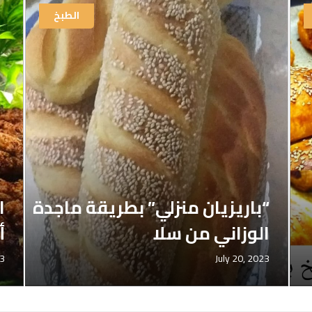
الطبخ
“باريزيان منزلي” بطريقة ماجدة
ا
الوزاني من سلا
أ
23
July 20, 2023