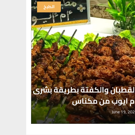
الطبخ
لقطبان والكفتة بطريقة بشرى
بيتي با
م ايوب من مكناس
بشرى أ
pril 18, 2022
June 19, 20