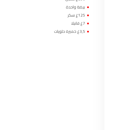
97.7
FM
●
بيضة واحدة
أكادير
●
125غ سكر
FM
100.4
●
7غ فانيلا
القنيطرة
105.8
FM
●
3,5غ خميرة حلويات
العرائش
99.3
FM
اليوسفية
100.6
FM
العيون
104.6
FM
الخميسات
99.9
FM
إفران
103.6
FM
الغرب
99.3
FM