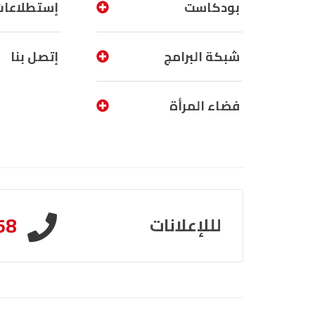
بودكاست
إستطلاعات
شبكة البرامج
إتصل بنا
فضاء المرأة
58
لللإعلانات