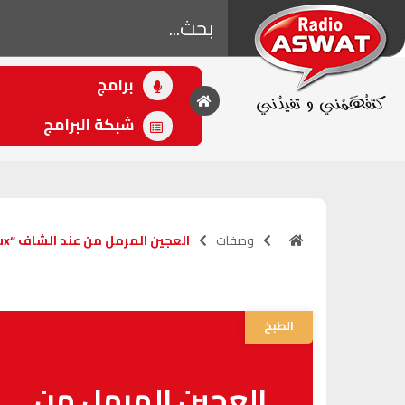
برامج
• اللاحق
أصوات الرياضة
شبكة البرامج
(16:00 - 18:00)
وصفات
العجين المرمل من عند الشاف “rose bijoux ”
الطبخ
العجين المرمل من