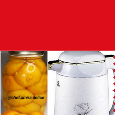
97.7
FM
أكادير
100.4
FM
القنيطرة
105.8
FM
العرائش
99.3
FM
اليوسفية
100.6
FM
العيون
104.6
FM
الخميسات
99.9
FM
إفران
103.6
FM
الغرب
99.3
FM