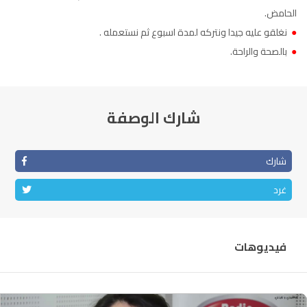
الحامض.
الناظور
104.3
FM
●
نغلقو عليه جيدا ونتركه لمدة اسبوع ثم نستعمله .
أصيلة
●
بالصحة والراحة.
FM
102.3
الحسيمة
97.7
FM
شارك الوصفة
أكادير
100.4
FM
شارك
غرد
فيديوهات