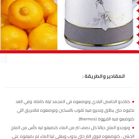
السمارة
93.5
FM
الصويرة
92.8
FM
الراشدية
102.5
FM
آسفي
103.6
FM
الجديدة
95.1
FM
المقادير والطريقة :
السعيدية
102.0
FM
الداخلة
89.7
FM
●
كناخدو الحامض البلدي ونوضعوه في المجمد ليلة كاملة، وفي الغد
نخليوه حتى يطلق ونديرو فيه ثقوب بالسكين ونوضعوه فالابريق اللي
الرباط
95.7
FM
كنوضعو فيه القهوة (thermos).
●
ونوجدو الملح ديالنا كل نصف لتر من الماء كنضيفو ليه كأس من الملح
الدار البيضاء
104.3
FM
الخشن ، كنوضعوه فوق النار حتى يدوب ويغلى لينا الماء ثم نضيفوه على