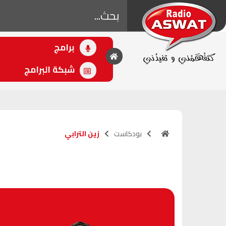
برامج
• اللاحق
مدرستي جنة
شبكة البرامج
(10:00 - 12:00)
بودكاست
زين الترابي