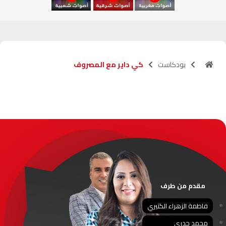
آسفي
103.6
FM
الجديدة
95.1
FM
بودكاست
كي داير مع المصروف
السعيدية
102.0
FM
الداخلة
89.7
FM
الرباط
95.7
FM
الدار البيضاء
104.3
FM
الناظور
104.3
FM
مقدم من طرف
أصيلة
102.3
FM
فاطمة الزهراء الكتيري
محمد جدري
الحسيمة