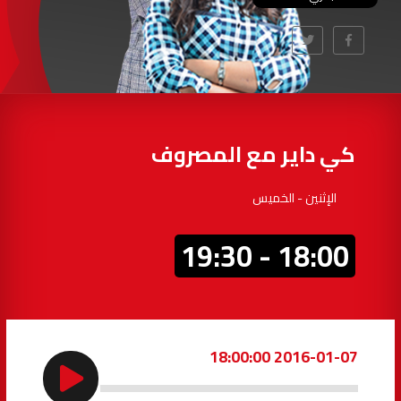
97.7
FM
أكادير
100.4
FM
القنيطرة
105.8
FM
العرائش
99.3
FM
كي داير مع المصروف
اليوسفية
100.6
FM
الإثنين - الخميس
العيون
104.6
FM
18:00 - 19:30
الخميسات
99.9
FM
إفران
103.6
FM
2016-01-07 18:00:00
الغرب
99.3
FM