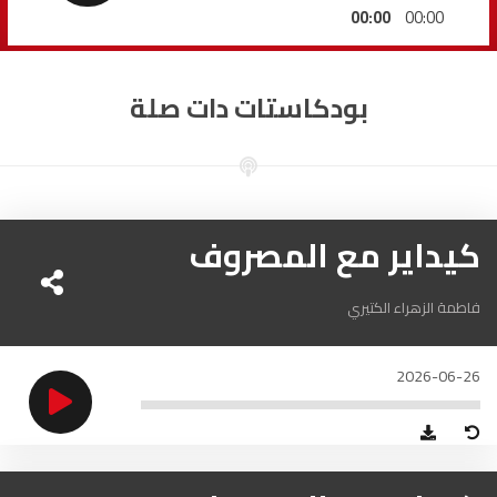
السمارة
93.5
FM
00:00
00:00
الصويرة
92.8
FM
بودكاستات دات صلة
الراشدية
102.5
FM
آسفي
103.6
FM
الجديدة
كيداير مع المصروف
95.1
FM
السعيدية
102.0
FM
فاطمة الزهراء الكتيري
الداخلة
89.7
FM
2026-06-26
الرباط
95.7
FM
الدار البيضاء
104.3
FM