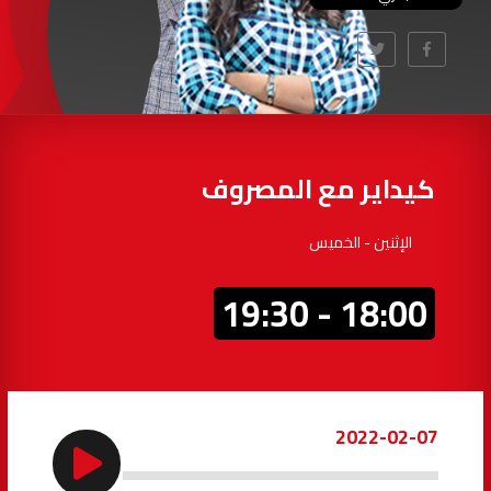
97.7
FM
أكادير
100.4
FM
القنيطرة
105.8
FM
العرائش
99.3
FM
كيداير مع المصروف
اليوسفية
100.6
FM
الإثنين - الخميس
العيون
104.6
FM
18:00 - 19:30
الخميسات
99.9
FM
إفران
103.6
FM
2022-02-07
الغرب
99.3
FM