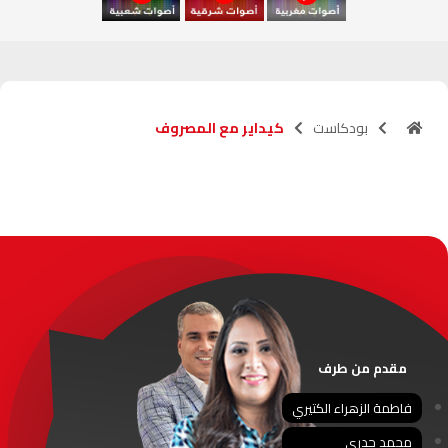
آسفي
103.6
FM
الجديدة
95.1
FM
بودكاست
كيداير مع المصروف
السعيدية
102.0
FM
الداخلة
89.7
FM
الرباط
95.7
FM
الدار البيضاء
104.3
FM
الناظور
104.3
FM
مقدم من طرف
أصيلة
102.3
FM
فاطمة الزهراء الكتيري
محمد جدري
الحسيمة