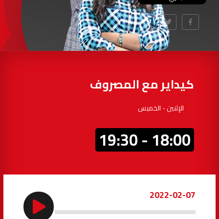
97.7
FM
أكادير
100.4
FM
القنيطرة
105.8
FM
العرائش
99.3
FM
كيداير مع المصروف
اليوسفية
100.6
FM
الإثنين - الخميس
العيون
104.6
FM
18:00 - 19:30
الخميسات
99.9
FM
إفران
103.6
FM
2022-02-07
الغرب
99.3
FM