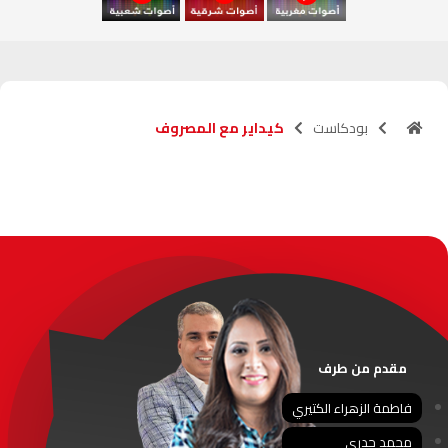
آسفي
103.6
FM
الجديدة
95.1
FM
بودكاست
كيداير مع المصروف
السعيدية
102.0
FM
الداخلة
89.7
FM
الرباط
95.7
FM
الدار البيضاء
104.3
FM
الناظور
104.3
FM
مقدم من طرف
أصيلة
102.3
FM
فاطمة الزهراء الكتيري
محمد جدري
الحسيمة