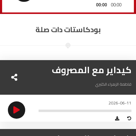
السمارة
93.5
FM
00:00
00:00
الصويرة
92.8
FM
بودكاستات دات صلة
الراشدية
102.5
FM
آسفي
103.6
FM
الجديدة
كيداير مع المصروف
95.1
FM
السعيدية
102.0
FM
فاطمة الزهراء الكتيري
الداخلة
89.7
FM
2026-06-11
الرباط
95.7
FM
الدار البيضاء
104.3
FM