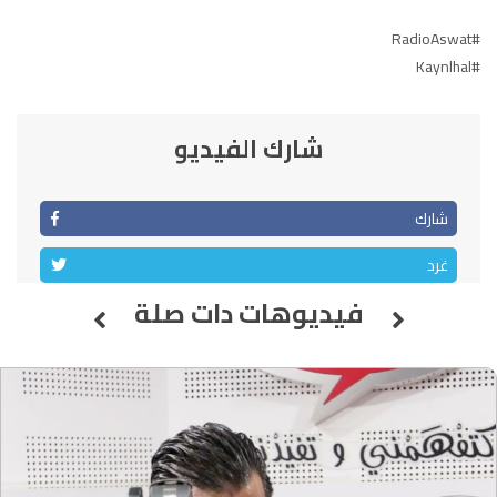
#RadioAswat
الصويرة
92.8
FM
#Kaynlhal
الراشدية
102.5
FM
شارك الفيديو
آسفي
103.6
FM
شارك
الجديدة
95.1
FM
غرد
السعيدية
102.0
FM
فيديوهات دات صلة
الداخلة
89.7
FM
الرباط
95.7
FM
الدار البيضاء
104.3
FM