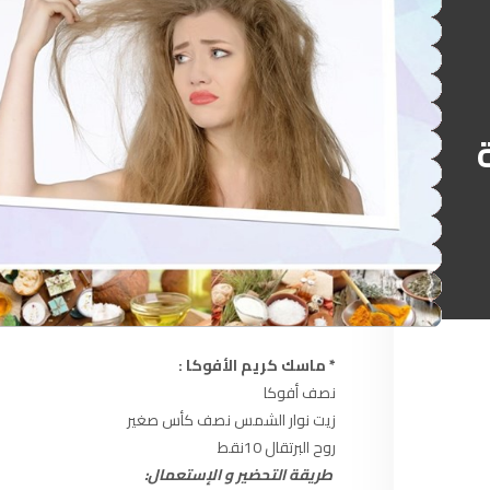
آسفي
103.6
FM
الجديدة
95.1
FM
السعيدية
102.0
FM
الداخلة
89.7
FM
الرباط
95.7
FM
الدار البيضاء
104.3
FM
* ماسك كريم الأفوكا :
الناظور
104.3
FM
نصف أفوكا
زيت نوار الشمس نصف كأس صغير
أصيلة
102.3
FM
روح البرتقال 10نقط
طريقة التحضير و الإستعمال:
الحسيمة