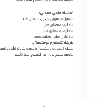
السمارة
93.5
FM
*ماسك ملحي معدني:
الصويرة
92.8
FM
غاسول مدقوق و مغربل 2معالق كبار
ماء الورد 2معالق كبار
الراشدية
102.5
FM
ماء الزهر 2 معالق كبار
ماء عادي ساخن معلقة كبيرة
آسفي
103.6
FM
طريقة التحضير و الإستعمال:
نخلطو المكونات وتستعمل كماسك لفروة الرأس والشعر
الجديدة
95.1
FM
نداومو عليهم مرتين في الأسبوع مدة 3أشهر.
السعيدية
102.0
FM
الداخلة
89.7
FM
الرباط
95.7
FM
الدار البيضاء
104.3
FM