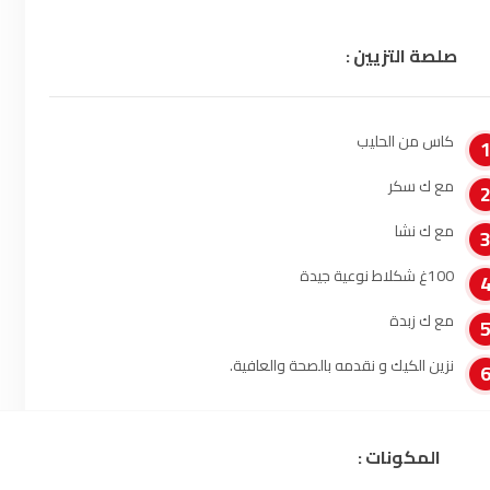
الناظور
104.3
FM
صلصة التزيين :
أصيلة
102.3
FM
الحسيمة
97.7
FM
كاس من الحليب
مع ك سكر
أكادير
100.4
FM
مع ك نشا
100غ شكلاط نوعية جيدة
مع ك زبدة
نزين الكيك و نقدمه بالصحة والعافية.
المكونات :