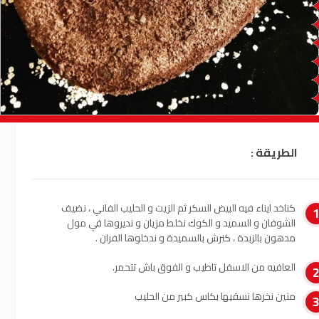
السمارة
93.5
FM
الصويرة
92.8
FM
الراشدية
102.5
FM
آسفي
103.6
FM
الطريقة :
الجديدة
95.1
FM
السعيدية
102.0
FM
كناخد ايناء فيه البيض السكر ثم الزيت و الحليب الفاني ، نضيف
الشوفان و السميد و الكوك نخلط مزيان و نديروها في مول
الداخلة
89.7
FM
مدهون بالزبدة ، كنرش بالسميدة و ندخلوها الفران .
الرباط
95.7
FM
العافيه من الاسفل تاطيب و الفوق باش تتحمر.
منين نخرها نسقيها بكاس كبير من الحليب
الدار البيضاء
104.3
FM