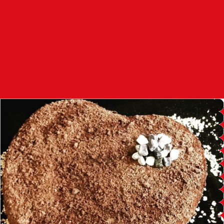
97.7
FM
أكادير
100.4
FM
القنيطرة
105.8
FM
العرائش
99.3
FM
اليوسفية
100.6
FM
العيون
104.6
FM
الخميسات
99.9
FM
إفران
103.6
FM
الغرب
99.3
FM