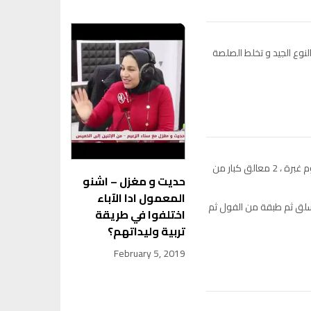
نوع الجيد و تخلط الصلصة
معلقة كبيرة من خل التفاح و السودانية و الملح و الثوم غبرة ، 2 معالق كبار من
حديت و مغزل – اشنو
المعمول ادا الآباء
سلق ثم طبقة من الفول ثم
اختلفوا في طريقة
تربية وليداتهم؟
February 5, 2019