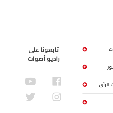
تابعونا على
ت
راديو أصوات
ور
 الرأي