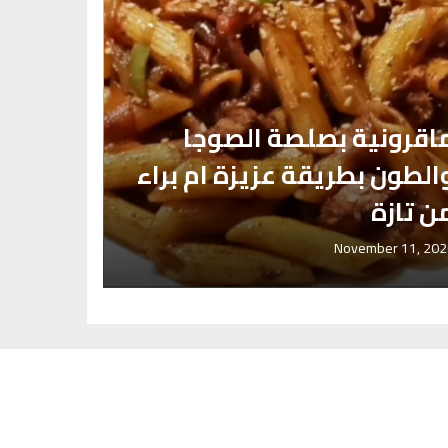
اقرونية بصلصة الصوجا
الطون بطريقة عزيزة ام براء
ن تازة
صينية 
May 4, 2020
November 11, 202