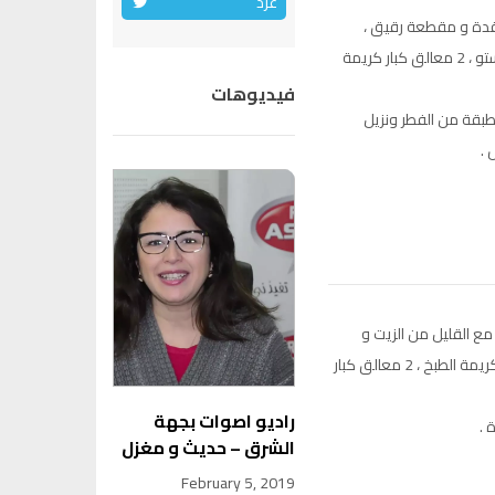
غرد
قدة و مقطعة رقيق ،
100غ داند فيمي ، 80غ فرماد ، معلقة كبيرة صلصة البيستو ، 2 معالق كبار كريمة
فيديوهات
طبقة من الفطر ونزيل
 .
مع القليل من الزيت و
نضيف لها الصلصة : معلقة كبيرة طحينة ، 4 معالق كبار كريمة الطبخ ، 2 معالق كبار
راديو اصوات بجهة
الشرق – حديث و مغزل
February 5, 2019