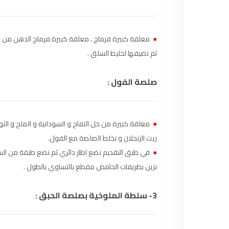
السمارة
93.5
FM
الصويرة
92.8
FM
●
معلقة كبيرة فرماج ، معلقة كبيرة فرماج الدهن من ال
ثم نضيفها لخليط السلق .
الراشدية
102.5
FM
صلصة الفول :
آسفي
103.6
FM
الجديدة
95.1
FM
●
السعيدية
102.0
FM
زيت الزنجلان و نخلط الصلصة مع الفول.
●
في طبق التقديم نضع اطار دائري ثم نضع طبقة من ال
الداخلة
89.7
FM
نزين بطريفات الحامض مقطع بالتساوي بالطول .
الرباط
95.7
FM
3- سلطة الملوخية بصلصة الحبق :
الدار البيضاء
104.3
FM