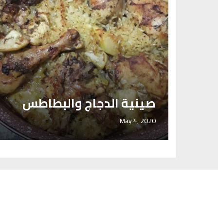
ا
 براء
صينية الدجاج والبطاطس
May 4, 2020