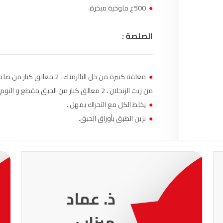
●
500غ ملوخية مبخرة.
الناظور
104.3
FM
الصلصة :
أصيلة
102.3
FM
الحسيمة
97.7
FM
●
أكادير
100.4
FM
من زيت الزنجلان ، 2 معالق كبار من الحبق مقطع و الثوم غبرة.
●
يخلط الكل مع التحراك بمهل .
●
نزين الطبق بأوراق الحبق.
ذ. سناء
العناني