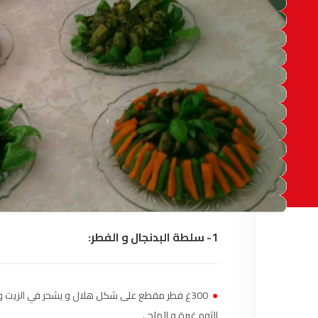
آسفي
103.6
FM
الجديدة
95.1
FM
السعيدية
102.0
FM
الداخلة
89.7
FM
الرباط
95.7
FM
الدار البيضاء
104.3
FM
1- سلطة البدنجال و الفطر:
الناظور
104.3
FM
أصيلة
102.3
FM
●
300غ فطر مقطع على شكل هلال و يشحر في الزيت و 
الثوم غبرة و الملح .
الحسيمة