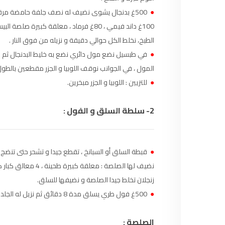
97.7
FM
●
500غ بدنجال يشوى نضيف له نصف جلفة حامضة مر
أكادير
100.4
FM
الطبخ، نخلط الكل حوالي دقيقة و نزيله من فوق النار .
القنيطرة
105.8
FM
●
في طبسيل نضع مول دائري نضع به خليط البدنجال ثم 
المول ، في الجوانب نوقف اللوبيا و الجزر مقطعين بالطول
العرائش
99.3
FM
●
للتزيين : اللوبيا و الجزر مبخرين.
اليوسفية
100.6
FM
2- سلطة السلق و الفول :
العيون
104.6
FM
●
قبطة السلق أو السبانخ ، تقطع جيدا و تشحر حتى تنضج 
الخميسات
99.9
FM
إفران
FM
103.6
زنجلان تخلط جيدا الصلصة و نضيفها للسلق.
●
500غ فول طري يسلق مدة 8 دقائق ثم نزيل له الجلدة .
الغرب
99.3
FM
الصلصة :