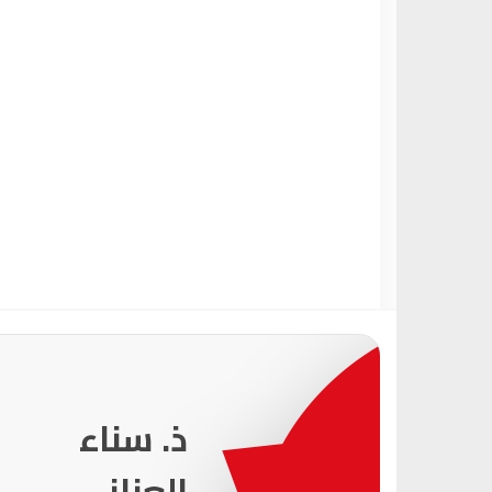
231
ذ. عماد
ميزاب