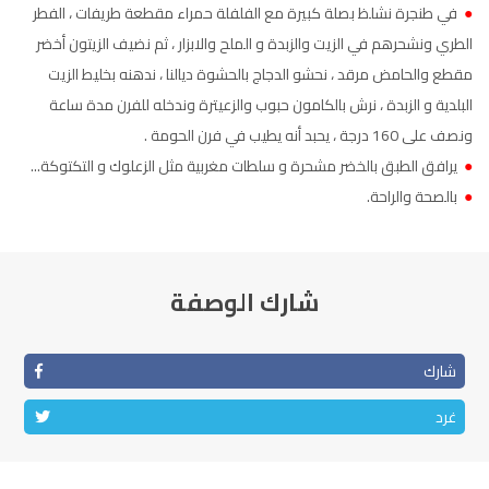
●
في طنجرة نشلظ بصلة كبيرة مع الفلفلة حمراء مقطعة طريفات ، الفطر
الناظور
104.3
FM
الطري ونشحرهم في الزيت والزبدة و الملح والابزار ، ثم نضيف الزيتون أخضر
مقطع والحامض مرقد ، نحشو الدجاج بالحشوة ديالنا ، ندهنه بخليط الزيت
أصيلة
102.3
FM
البلدية و الزبدة ، نرش بالكامون حبوب والزعيترة وندخله للفرن مدة ساعة
الحسيمة
ونصف على 160 درجة ، يحبد أنه يطيب في فرن الحومة .
97.7
FM
●
يرافق الطبق بالخضر مشحرة و سلطات مغربية مثل الزعلوك و التكتوكة...
أكادير
100.4
FM
●
بالصحة والراحة.
شارك الوصفة
شارك
غرد