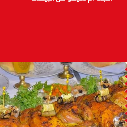
97.7
FM
أكادير
100.4
FM
القنيطرة
105.8
FM
العرائش
99.3
FM
اليوسفية
100.6
FM
العيون
104.6
FM
الخميسات
99.9
FM
إفران
103.6
FM
الغرب
99.3
FM