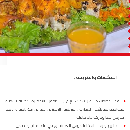
السمارة
93.5
FM
الصويرة
92.8
FM
الراشدية
102.5
FM
آسفي
103.6
FM
الجديدة
95.1
FM
المكونات والطريقة :
السعيدية
102.0
FM
الداخلة
89.7
FM
●
نرقد 5 دجاجات من وزن 1.50 كلغ في : الكامون ، التحميرة ، عطرية السخينة
الرباط
95.7
FM
المتواجدة عند بائعي العطرية ، الهريسة ، الزعيترة ، النيورة ، زيت بلدية و الزبدة
، يشرمل جيدا ونتركه ليلة كاملة .
الدار البيضاء
104.3
FM
●
نأخد الزرع ويرقد ليلة كاملة وفي الغد يسلق في ماء مملح و يصفى.