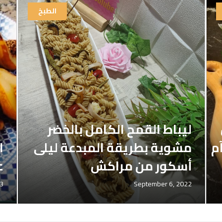
الطبخ
ليباط القمح الكامل بالخضر
م
مشوية بطريقة المبدعة ليلى
ا
أسكور من مراكش
عند 
23
September 6, 2022