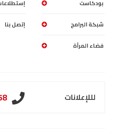
بودكاست
إستطلاعات
شبكة البرامج
إتصل بنا
فضاء المرأة
58
لللإعلانات