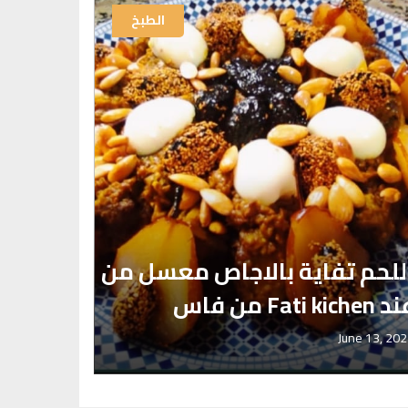
الطبخ
‎عصير 
للحم تفاية بالاجاص معسل من
والݣرعة
Fati kichen من فاس
سارة
une 15, 2026
June 13, 20