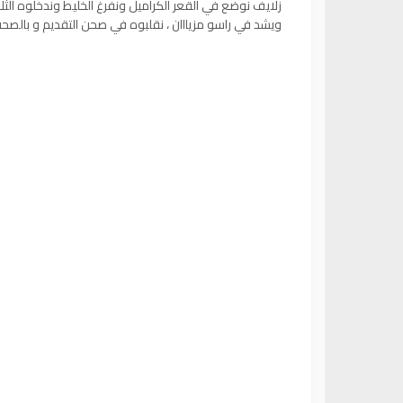
زلايف نوضع في القعر الكراميل ونفرغ الخليط وندخلوه الثلا
ويشد في راسو مزيااان ، نقلبوه في صحن التقديم و بالصحة 