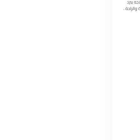
97.7
FM
جه يبرد
والراحة .
أكادير
100.4
FM
القنيطرة
105.8
FM
العرائش
99.3
FM
اليوسفية
100.6
FM
العيون
104.6
FM
الخميسات
99.9
FM
إفران
103.6
FM
الغرب
99.3
FM